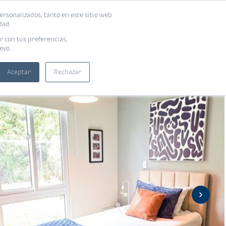
ersonalizados, tanto en este sitio web
ntra tu vivienda ideal
Solicita tu préstamo
dad.
r con tus preferencias,
evo.
Aceptar
Rechazar