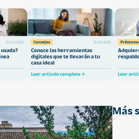
Consejos
Préstamo
02/12/2025
31/10/2025
 usada?
Conoce las herramientas
Adquiere
ínea
digitales que te llevarán a tu
respaldo
casa ideal
Leer artículo completo
Leer artí
Más s