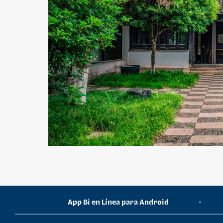
¿Necesitas ayuda?
App Bi en Línea para Android
•