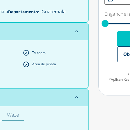
ala
Guatemala
Departamento:
Enganche m
Tv room
Ob
Área de piñata
*
*Aplican Rest
Waze