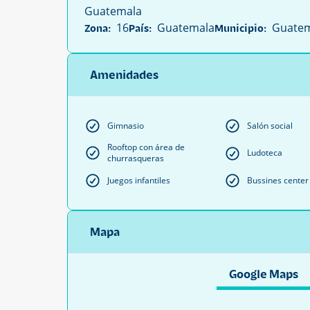
Guatemala
16
Guatemala
Guatem
Zona:
País:
Municipio:
Amenidades
Gimnasio
Salón social
Rooftop con área de
Ludoteca
churrasqueras
Juegos infantiles
Bussines center
Mapa
Google Maps