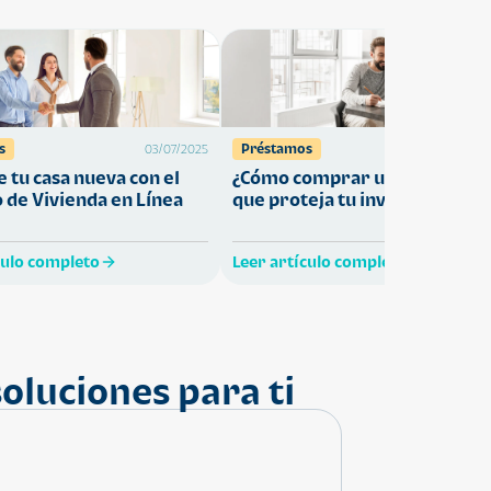
s
Préstamos
03/07/2025
27/05/
 tu casa nueva con el
¿Cómo comprar una vivienda
 de Vivienda en Línea
que proteja tu inversión?
culo completo
Leer artículo completo
oluciones para ti