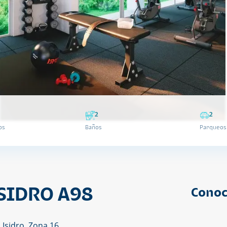
2
2
os
Baños
Parqueos
SIDRO A98
Conoc
 Isidro, Zona 16,