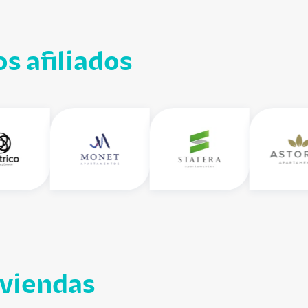
s afiliados
iviendas