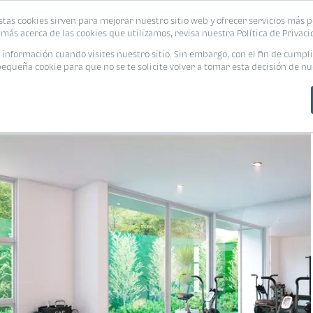
stas cookies sirven para mejorar nuestro sitio web y ofrecer servicios más p
s
Eventos
Promociones
Blog
Encue
más acerca de las cookies que utilizamos, revisa nuestra Política de Privaci
nformación cuando visites nuestro sitio. Sin embargo, con el fin de cumpli
queña cookie para que no se te solicite volver a tomar esta decisión de nu