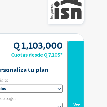
Q 1,103,000
Cuotas desde
Q 7,105
*
rsonaliza tu plan
édito
dos
 de pagos
Ver