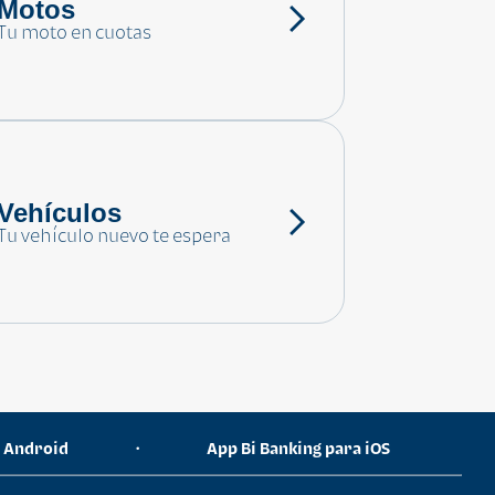
Motos
Tu moto en cuotas
Vehículos
Tu vehículo nuevo te espera
a Android
App Bi Banking para iOS
•