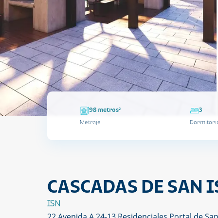
98 metros²
3
Metraje
Dormitori
CASCADAS DE SAN I
ISN
22 Avenida A 24-13 Residenciales Portal de San