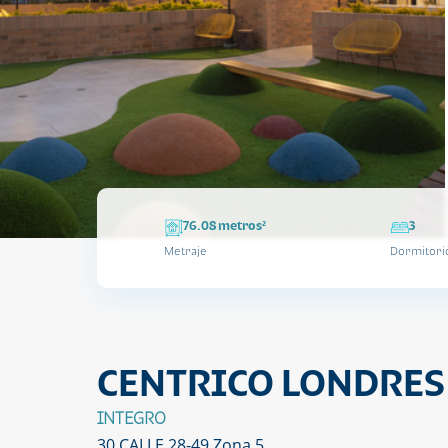
76.08 metros²
3
Metraje
Dormitori
CENTRICO LONDRES
INTEGRO
30 CALLE 28-49 Zona 5