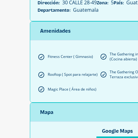
30 CALLE 28-49
5
Guat
Dirección:
Zona:
País:
Guatemala
Departamento:
Amenidades
The Gathering i
Fitness Center ( Gimnasio)
(Cocina abierta)
The Gathering O
Rooftop ( Spot para relajarte)
Terraza exclusiv
Magic Place ( Área de niños)
Mapa
Google Maps