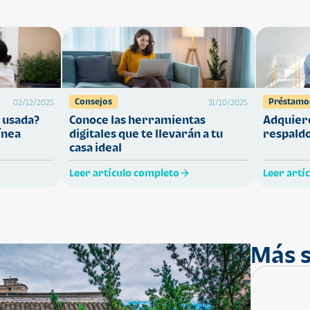
Consejos
Préstamo
02/12/2025
31/10/2025
 usada?
Conoce las herramientas
Adquiere
ínea
digitales que te llevarán a tu
respaldo
casa ideal
Leer artículo completo
Leer artí
Más s