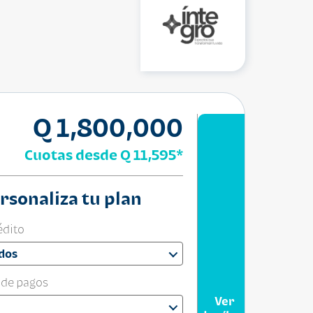
Q 1,800,000
Cuotas desde
Q 11,595
*
rsonaliza tu plan
édito
dos
 de pagos
Ver