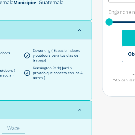
emala
Guatemala
Municipio:
Enganche m
Coworking ( Espacio indoors
ndoors
Ob
y outdoors para tus dias de
trabajo)
Kensington Park( Jardin
utdoors (
privado que conecta con las 4
a social)
*
torres )
*Aplican Rest
Waze