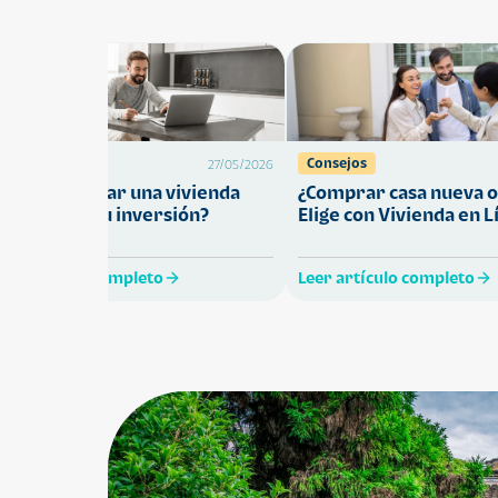
Préstamos
Consejos
27/05/2026
Cómo comprar una vivienda
¿Comprar casa nueva o
ue proteja tu inversión?
Elige con Vivienda en L
eer artículo completo
Leer artículo completo