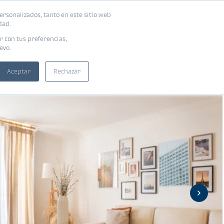
ersonalizados, tanto en este sitio web
ntra tu vivienda ideal
Solicita tu préstamo
dad.
r con tus preferencias,
evo.
Aceptar
Rechazar