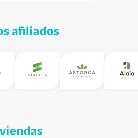
s afiliados
iviendas