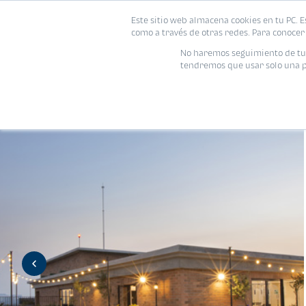
Este sitio web almacena cookies en tu PC. E
Vivienda
como a través de otras redes. Para conocer 
No haremos seguimiento de tu i
tendremos que usar solo una pe