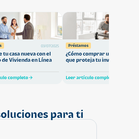
s
Préstamos
03/07/2025
27/05/
 tu casa nueva con el
¿Cómo comprar una vivienda
 de Vivienda en Línea
que proteja tu inversión?
culo completo
Leer artículo completo
oluciones para ti