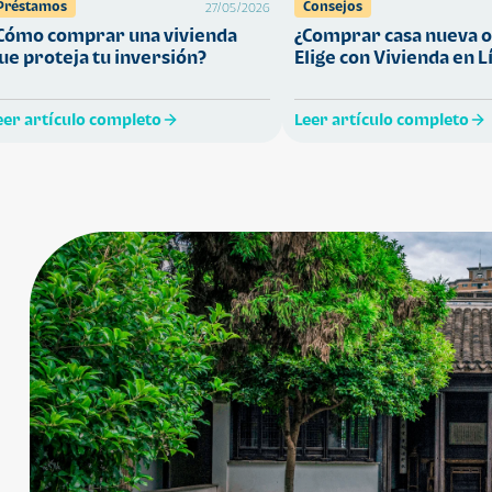
Préstamos
Consejos
27/05/2026
Cómo comprar una vivienda
¿Comprar casa nueva o
ue proteja tu inversión?
Elige con Vivienda en L
eer artículo completo
Leer artículo completo