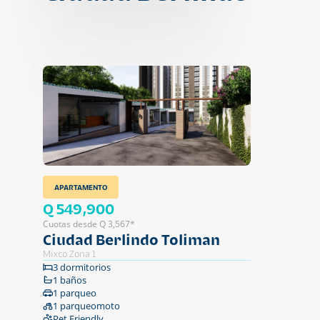
APARTAMENTO
Q 549,900
Cuotas desde Q 3,567*
Ciudad Berlindo Toliman
Mixco Zona 1
3 dormitorios
1 baños
1 parqueo
1 parqueomoto
Pet Friendly