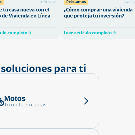
s
Préstamos
03/07/2025
27/05/
 tu casa nueva con el
¿Cómo comprar una vivienda
 de Vivienda en Línea
que proteja tu inversión?
culo completo
Leer artículo completo
soluciones para ti
Motos
Tu moto en cuotas