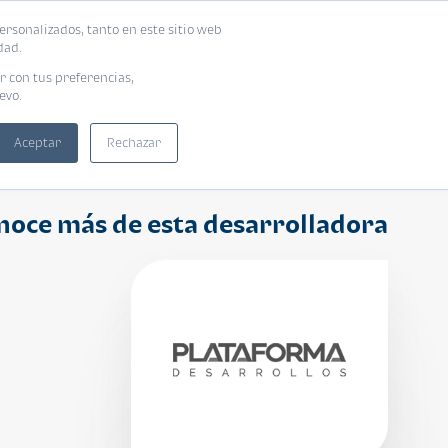
ersonalizados, tanto en este sitio web
ntra tu vivienda ideal
Solicita tu préstamo
dad.
r con tus preferencias,
evo.
Aceptar
Rechazar
noce más de esta desarrolladora