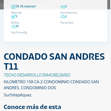
75.76 metros²
3
Metraje
Dormitorios
1
1
Baños
Parqueos
Sí
Pet Friendly
CONDADO SAN ANDRES
T11
TECHO DESARROLLO INMOBILIARIO
KILOMETRO 158 CA-2 CONDOMINIO CONDADO SAN
ANDRES, CONDOMINIO DOS
Suchitepéquez.
Conoce más de esta