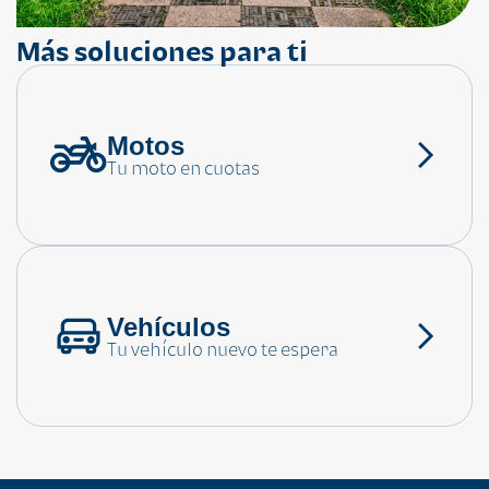
Más soluciones para ti
Motos
¿Necesitas ayuda?
Tu moto en cuotas
Consulta las preguntas frecuentes
Vehículos
Tu vehículo nuevo te espera