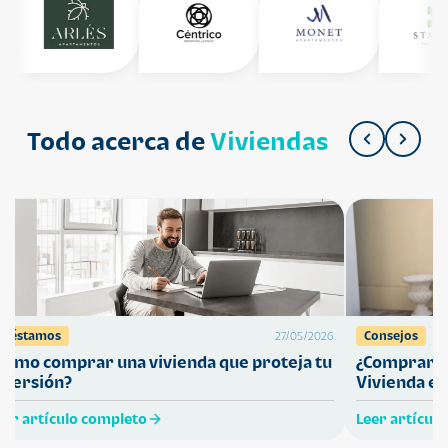
Todo acerca de
Viviendas
Préstamos
Consejos
27/05/2026
Cómo comprar una vivienda que proteja tu
¿Comprar ca
nversión?
Vivienda en
eer artículo completo
Leer artícul