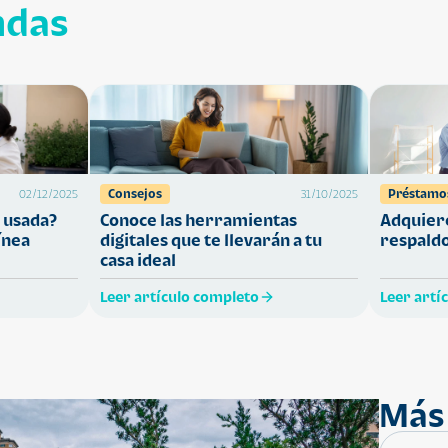
ndas
Consejos
Préstamo
02/12/2025
31/10/2025
 usada?
Conoce las herramientas
Adquiere
ínea
digitales que te llevarán a tu
respaldo
casa ideal
Leer artículo completo
Leer artí
Más 