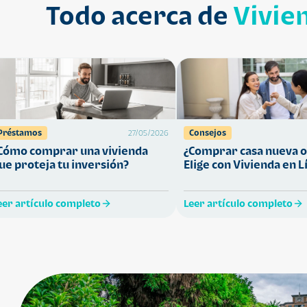
Todo acerca de
Vivie
Préstamos
Consejos
27/05/2026
Cómo comprar una vivienda
¿Comprar casa nueva o
ue proteja tu inversión?
Elige con Vivienda en L
eer artículo completo
Leer artículo completo