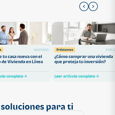
s
Préstamos
03/07/2025
27/05/
 tu casa nueva con el
¿Cómo comprar una vivienda
 de Vivienda en Línea
que proteja tu inversión?
culo completo
Leer artículo completo
soluciones para ti