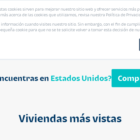
biliaria
stas cookies sirven para mejorar nuestro sitio web y ofrecer servicios más p
s
Eventos
Promociones
Blog
Encue
más acerca de las cookies que utilizamos, revisa nuestra Política de Privaci
nformación cuando visites nuestro sitio. Sin embargo, con el fin de cumpli
queña cookie para que no se te solicite volver a tomar esta decisión de nu
encuentras en
Estados Unidos?
Comp
APARTAMENT
$ 232,050
Cuotas desde $ 
Viviendas más vistas
Segheria A
Segheria Apar