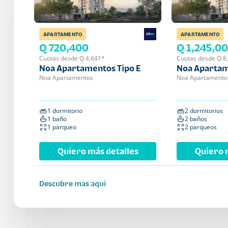
APARTAMENTO
APARTAMENTO
Q 720,400
Q 1,245,0
Cuotas desde Q 4,641*
Cuotas desde Q 8
Noa Apartamentos Tipo E
Noa Apartam
Noa Apartamentos
Noa Apartamento
1 dormitorio
2 dormitorios
1 baño
2 baños
1 parqueo
2 parqueos
Quiero más detalles
Quiero 
Descubre mas aqui