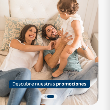
RTAMENTO
APARTAMENTO
1,136,200
Q 1,559,700
as desde Q 7,319*
Cuotas desde Q 10,047*
 Apartamentos Tipo B
Noa Apartamentos Tipo A
Apartamentos
Noa Apartamentos
dormitorios
3 dormitorios
baños
2 baños
parqueo
2 parqueos
Quiero más detalles
Quiero más detalles