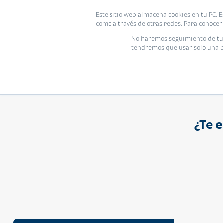
Proyecto
Modelo
Inmo
Este sitio web almacena cookies en tu PC. E
Vivienda
como a través de otras redes. Para conocer 
Ingresa el nombre del proyecto
No haremos seguimiento de tu i
tendremos que usar solo una pe
¿Te 
APARTAMENTO
Q 1,250,000
Cuotas desde Q 8,052*
Atarah Ágata
Atarah