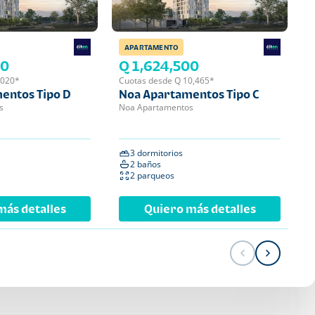
APARTAMENTO
APA
00
Q 1,624,500
Q 
,020*
Cuotas desde Q 10,465*
Cuot
entos Tipo D
Noa Apartamentos Tipo C
Noa
s
Noa Apartamentos
Noa 
3 dormitorios
2 
2 baños
2 
2 parqueos
1 
más detalles
Quiero más detalles