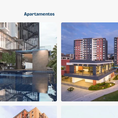
2 dormitorios
Apartamentos
APARTAMENTO
APARTAMENTO
Q 1,400,000
Q 1,300,000
Cuotas desde Q 9,019*
Cuotas desde Q 8,374*
CENTRICO MADRID
CENTRICO MADRID 2
CENTRICO
CENTRICO
2 dormitorios
1 baño
2 parqueos
2 dormitorios
1 baño
1 parqueo