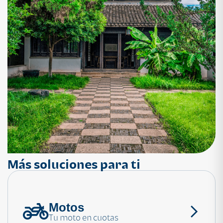
Más soluciones para ti
Motos
¿Necesitas ayuda?
Tu moto en cuotas