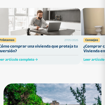
Préstamos
Consejos
27/05/2026
Cómo comprar una vivienda que proteja tu
¿Comprar ca
nversión?
Vivienda en
eer artículo completo
Leer artícul