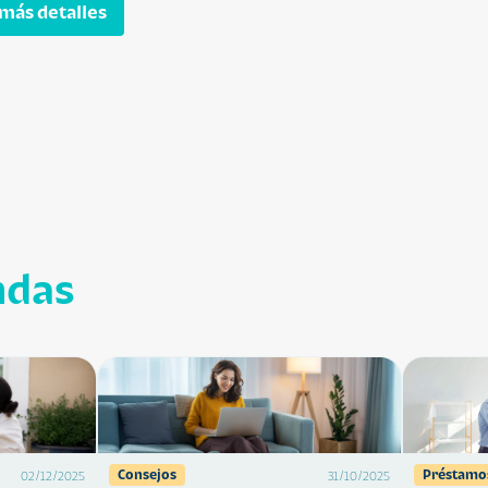
más detalles
ndas
Consejos
Préstamo
02/12/2025
31/10/2025