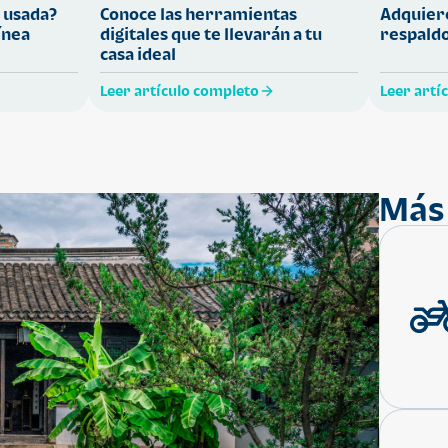
 usada?
Conoce las herramientas
Adquiere
ínea
digitales que te llevarán a tu
respaldo
casa ideal
Leer artículo completo
Leer artí
Más 