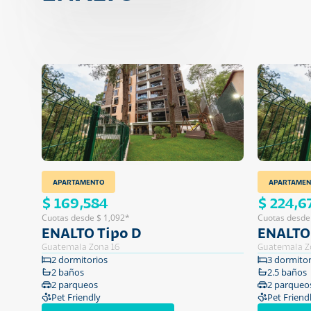
APARTAMENTO
APARTAMEN
$ 169,584
$ 224,6
Cuotas desde $ 1,092*
Cuotas desde
ENALTO Tipo D
ENALTO 
Guatemala Zona 16
Guatemala Z
2 dormitorios
3 dormitor
2 baños
2.5 baños
2 parqueos
2 parqueo
Pet Friendly
Pet Friend