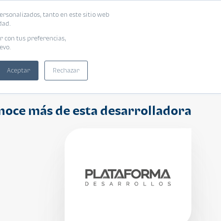
ersonalizados, tanto en este sitio web
ntra tu vivienda ideal
Solicita tu préstamo
dad.
r con tus preferencias,
evo.
Aceptar
Rechazar
noce más de esta desarrolladora