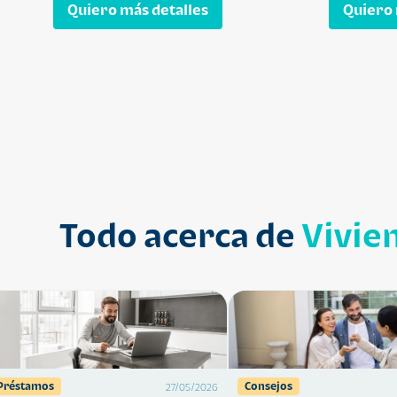
Quiero más detalles
Quiero 
Todo acerca de
Vivie
Préstamos
Consejos
27/05/2026