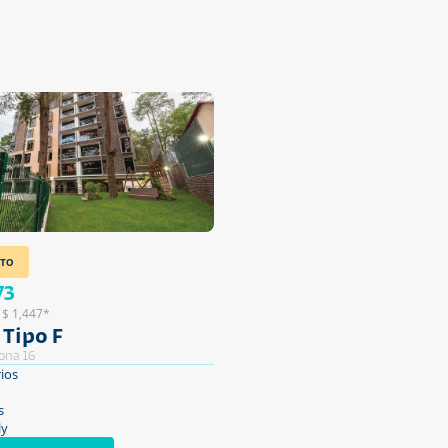
TO
73
 $ 1,447*
Tipo F
ona 16
ios
s
ly