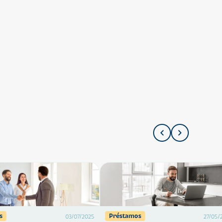
s
Préstamos
03/07/2025
27/05/