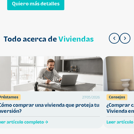
Quiero más detalles
Todo acerca de
Viviendas
Préstamos
Consejos
27/05/2026
Cómo comprar una vivienda que proteja tu
¿Comprar ca
nversión?
Vivienda en
eer artículo completo
Leer artícul