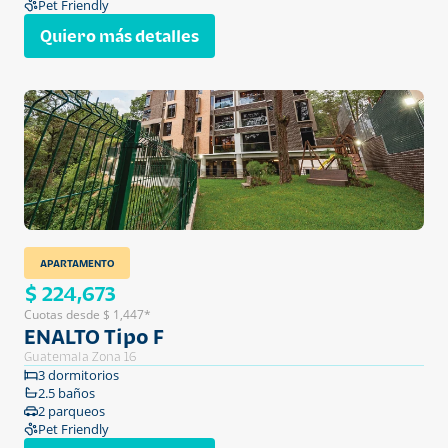
Pet Friendly
Quiero más detalles
APARTAMENTO
$ 224,673
Cuotas desde $ 1,447*
ENALTO Tipo F
Guatemala Zona 16
3 dormitorios
2.5 baños
2 parqueos
Pet Friendly