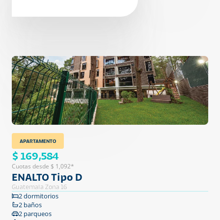
APARTAMENTO
$ 169,584
Cuotas desde $ 1,092*
ENALTO Tipo D
Guatemala Zona 16
2 dormitorios
2 baños
2 parqueos