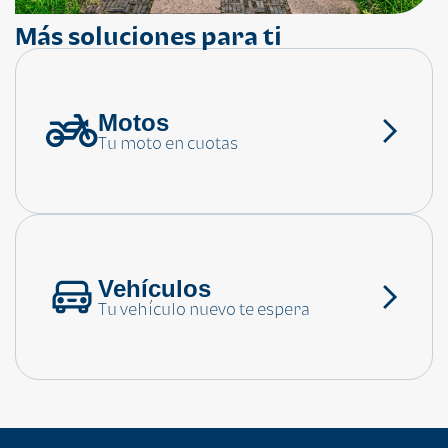
Más soluciones para ti
Motos
¿Necesitas ayuda?
Tu moto en cuotas
Consulta las preguntas frecuentes
Vehículos
Tu vehículo nuevo te espera