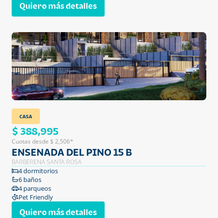
Quiero más detalles
CASA
$ 388,995
Cuotas desde $ 2,506*
ENSENADA DEL PINO 15 B
BARBERENA SANTA ROSA
4 dormitorios
6 baños
4 parqueos
Pet Friendly
Quiero más detalles