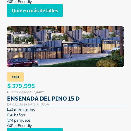
Pet Friendly
Quiero más detalles
CASA
$ 379,995
Cuotas desde $ 2,448*
ENSENADA DEL PINO 15 D
BARBERENA SANTA ROSA
4 dormitorios
6 baños
4 parqueos
Pet Friendly