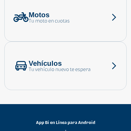
Motos
¿Necesitas ayuda?
Tu moto en cuotas
Consulta las preguntas frecuentes
Vehículos
Tu vehículo nuevo te espera
App Bi en Línea para Android
•