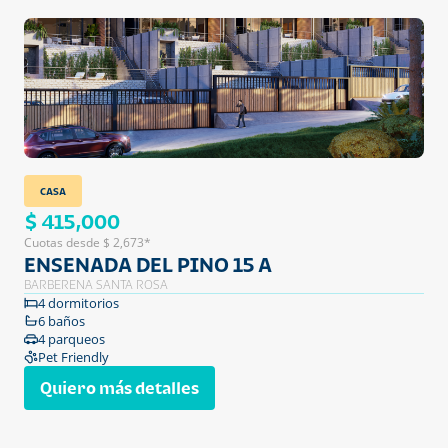
CASA
$ 415,000
Cuotas desde $ 2,673*
ENSENADA DEL PINO 15 A
BARBERENA SANTA ROSA
4 dormitorios
6 baños
4 parqueos
Pet Friendly
Quiero más detalles