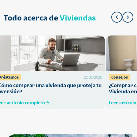
Todo acerca de
Viviendas
Préstamos
Consejos
27/05/2026
Cómo comprar una vivienda que proteja tu
¿Comprar ca
nversión?
Vivienda en
eer artículo completo
Leer artícul