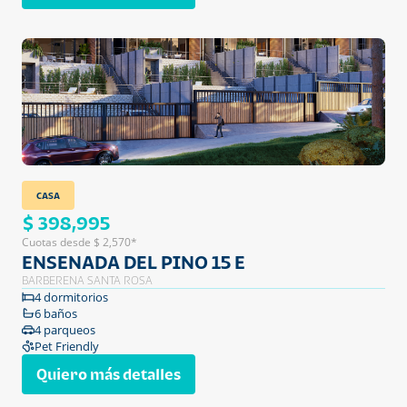
CASA
$ 398,995
Cuotas desde $ 2,570*
ENSENADA DEL PINO 15 E
BARBERENA SANTA ROSA
4 dormitorios
6 baños
4 parqueos
Pet Friendly
Quiero más detalles