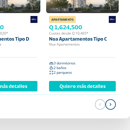
APARTAMENTO
APA
00
Q 1,624,500
Q 
,020*
Cuotas desde Q 10,465*
Cuot
entos Tipo D
Noa Apartamentos Tipo C
Noa
s
Noa Apartamentos
Noa 
3 dormitorios
2 
2 baños
2 
2 parqueos
1 
más detalles
Quiero más detalles