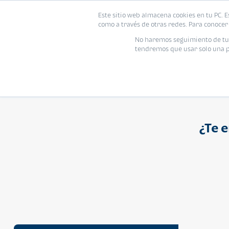
Proyecto
Modelo
Inmo
Este sitio web almacena cookies en tu PC. E
Vivienda
como a través de otras redes. Para conocer 
Ingresa el nombre del proyecto
No haremos seguimiento de tu i
tendremos que usar solo una pe
¿Te 
APARTAMENTO
Q 1,250,000
Cuotas desde Q 8,052*
Atarah Ágata
Atarah