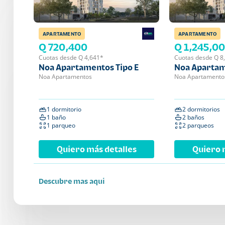
APARTAMENTO
APARTAMENTO
Q 720,400
Q 1,245,0
Cuotas desde Q 4,641*
Cuotas desde Q 8
Noa Apartamentos Tipo E
Noa Apartam
Noa Apartamentos
Noa Apartamento
1 dormitorio
2 dormitorios
1 baño
2 baños
1 parqueo
2 parqueos
Quiero más detalles
Quiero 
Descubre mas aqui