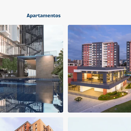
2 dormitorios
Apartamentos
APARTAMENTO
APARTAMENTO
Q 1,400,000
Q 1,300,000
Cuotas desde Q 9,019*
Cuotas desde Q 8,374*
CENTRICO MADRID
CENTRICO MADRID 2
CENTRICO
CENTRICO
2 dormitorios
1 baño
2 parqueos
2 dormitorios
1 baño
1 parqueo