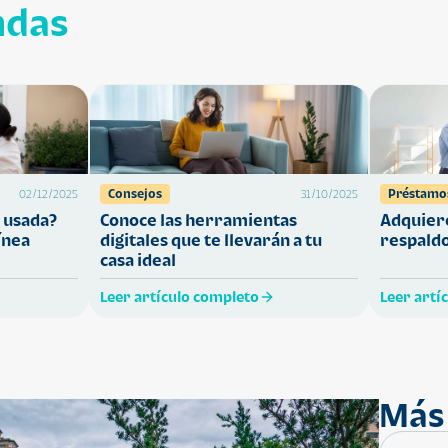
ndas
Consejos
Préstamo
02/12/2025
31/10/2025
 usada?
Conoce las herramientas
Adquiere
ínea
digitales que te llevarán a tu
respaldo
casa ideal
Leer artículo completo
Leer artí
Más 