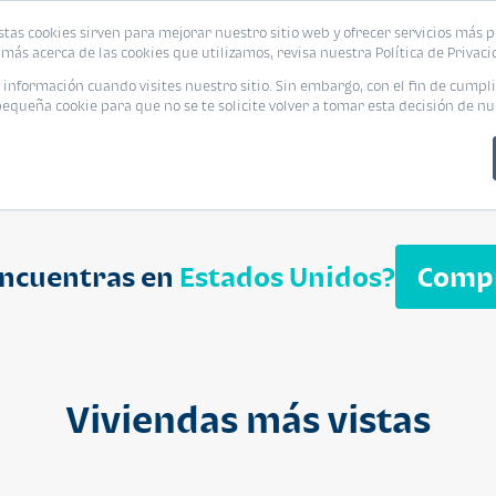
biliaria
stas cookies sirven para mejorar nuestro sitio web y ofrecer servicios más p
s
Eventos
Promociones
Blog
Encue
más acerca de las cookies que utilizamos, revisa nuestra Política de Privaci
nformación cuando visites nuestro sitio. Sin embargo, con el fin de cumpli
queña cookie para que no se te solicite volver a tomar esta decisión de nu
encuentras en
Estados Unidos?
Comp
APARTAMENT
$ 232,050
Cuotas desde $ 
Viviendas más vistas
Segheria A
Segheria Apar