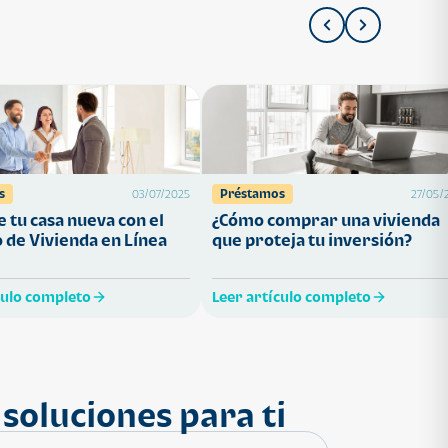
s
Préstamos
03/07/2025
27/05/
 tu casa nueva con el
¿Cómo comprar una vivienda
 de Vivienda en Línea
que proteja tu inversión?
culo completo
Leer artículo completo
soluciones para ti