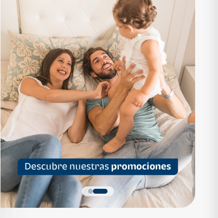
RTAMENTO
APARTAMENTO
1,136,200
Q 1,559,700
as desde Q 7,319*
Cuotas desde Q 10,047*
 Apartamentos Tipo B
Noa Apartamentos Tipo A
Apartamentos
Noa Apartamentos
dormitorios
3 dormitorios
baños
2 baños
parqueo
2 parqueos
Quiero más detalles
Quiero más detalles