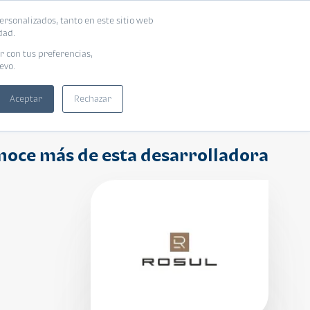
ersonalizados, tanto en este sitio web
ntra tu vivienda ideal
Solicita tu préstamo
dad.
r con tus preferencias,
evo.
Aceptar
Rechazar
noce más de esta desarrolladora