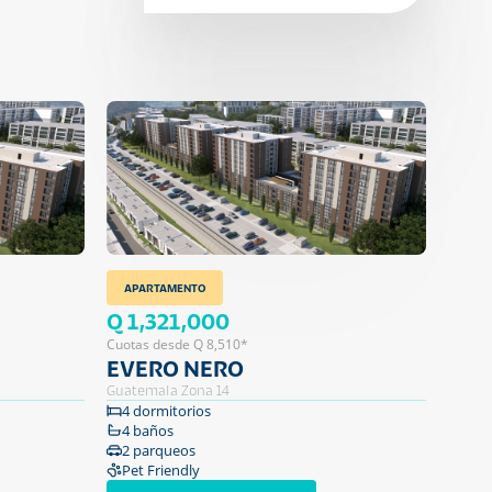
APARTAMENTO
Q 1,321,000
Cuotas desde Q 8,510*
EVERO NERO
Guatemala Zona 14
4 dormitorios
4 baños
2 parqueos
Pet Friendly