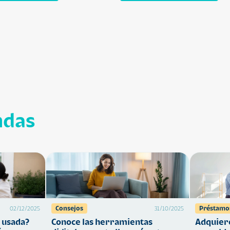
ndas
Consejos
Préstamo
02/12/2025
31/10/2025
 usada?
Conoce las herramientas
Adquiere