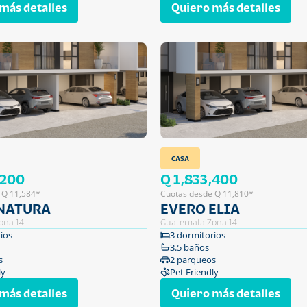
más detalles
Quiero más detalles
CASA
,200
Q 1,833,400
 Q 11,584*
Cuotas desde Q 11,810*
NATURA
EVERO ELIA
ona 14
Guatemala Zona 14
ios
3 dormitorios
3.5 baños
s
2 parqueos
ly
Pet Friendly
más detalles
Quiero más detalles