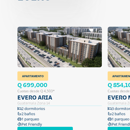
APARTAMENTO
APARTAMEN
Q 699,000
Q 854,1
Cuotas desde Q 4,503*
Cuotas desde
EVERO ARIA
EVERO
Guatemala Zona 14
Guatemala Z
2 dormitorios
3 dormitor
2 baños
2 baños
1 parqueo
1 parqueo
Pet Friendly
Pet Friend