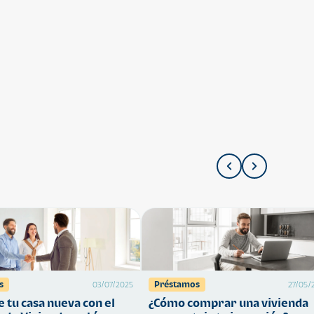
s
Préstamos
03/07/2025
27/05/
 tu casa nueva con el
¿Cómo comprar una vivienda