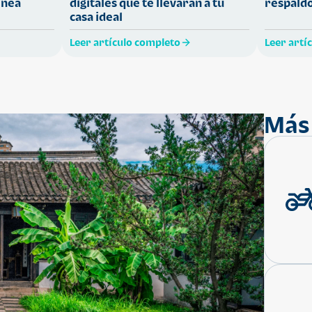
ínea
digitales que te llevarán a tu
respaldo
casa ideal
Leer artículo completo
Leer artí
Más 