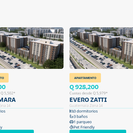
TO
APARTAMENTO
00
Q 928,200
 Q 5,502*
Cuotas desde Q 5,979*
 MARA
EVERO ZATTI
ona 14
Guatemala Zona 14
ios
3 dormitorios
3 baños
1 parqueo
ly
Pet Friendly