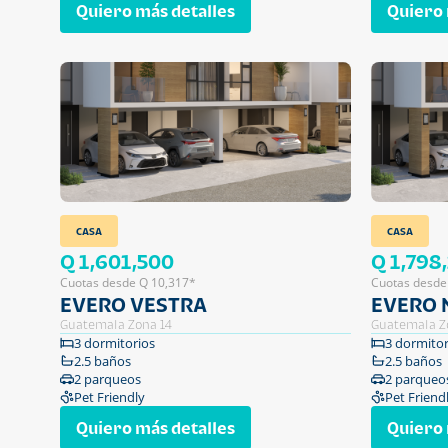
Quiero más detalles
Quiero 
CASA
CASA
Q 1,601,500
Q 1,798
Cuotas desde Q 10,317*
Cuotas desde
EVERO VESTRA
EVERO 
Guatemala Zona 14
Guatemala Z
3 dormitorios
3 dormitor
2.5 baños
2.5 baños
2 parqueos
2 parqueo
Pet Friendly
Pet Friend
Quiero más detalles
Quiero 