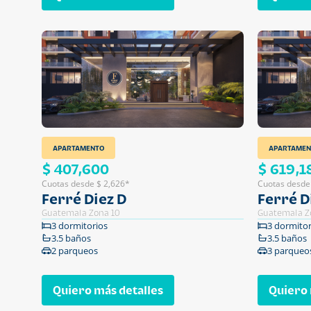
APARTAMENTO
APARTAMEN
$ 407,600
$ 619,1
Cuotas desde $ 2,626*
Cuotas desde
Ferré Diez D
Ferré D
Guatemala Zona 10
Guatemala Z
3 dormitorios
3 dormitor
3.5 baños
3.5 baños
2 parqueos
3 parqueo
Quiero más detalles
Quiero 