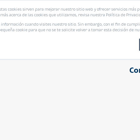
stas cookies sirven para mejorar nuestro sitio web y ofrecer servicios más p
s
Eventos
Promociones
Blog
Encue
más acerca de las cookies que utilizamos, revisa nuestra Política de Privaci
nformación cuando visites nuestro sitio. Sin embargo, con el fin de cumpli
queña cookie para que no se te solicite volver a tomar esta decisión de nu
Co