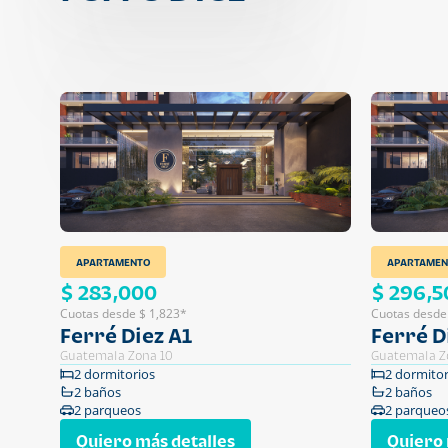
APARTAMENTO
APARTAMEN
$ 283,000
$ 296,5
Cuotas desde $ 1,823*
Cuotas desde
Ferré Diez A1
Ferré D
Guatemala Zona 10
Guatemala Z
2 dormitorios
2 dormitor
2 baños
2 baños
2 parqueos
2 parqueo
Quiero más detalles
Quiero 