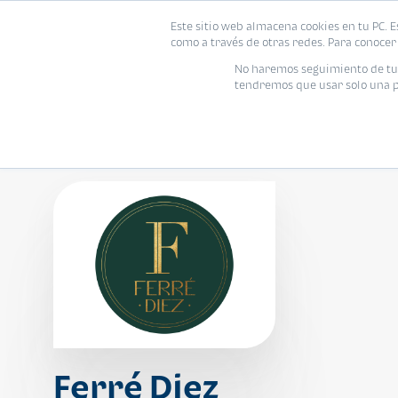
Este sitio web almacena cookies en tu PC. E
Vivienda
como a través de otras redes. Para conocer 
No haremos seguimiento de tu i
tendremos que usar solo una pe
Ferré Diez