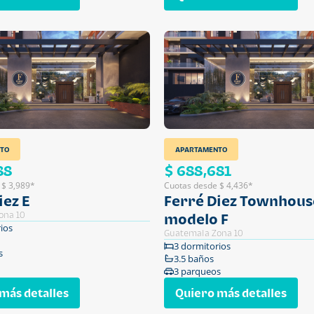
TO
APARTAMENTO
88
$ 688,681
 $ 3,989*
Cuotas desde $ 4,436*
iez E
Ferré Diez Townhous
ona 10
modelo F
ios
Guatemala Zona 10
3 dormitorios
s
3.5 baños
3 parqueos
más detalles
Quiero más detalles