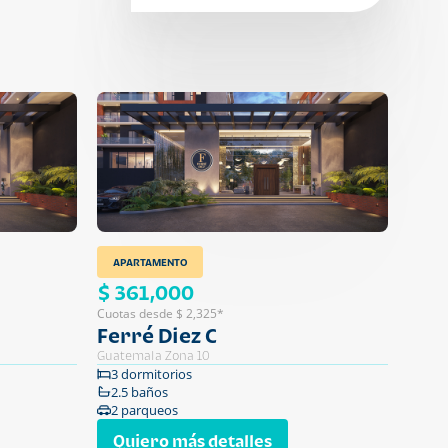
APARTAMENTO
$ 361,000
Cuotas desde $ 2,325*
Ferré Diez C
Guatemala Zona 10
3 dormitorios
2.5 baños
2 parqueos
Quiero más detalles