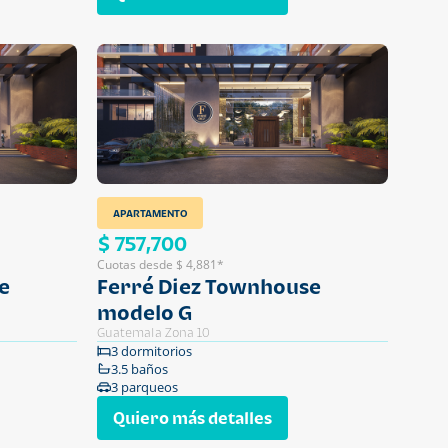
APARTAMENTO
$ 757,700
Cuotas desde $ 4,881*
e
Ferré Diez Townhouse
modelo G
Guatemala Zona 10
3 dormitorios
3.5 baños
3 parqueos
Quiero más detalles