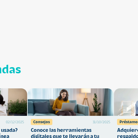
ndas
Consejos
Préstamo
02/12/2025
31/10/2025
 usada?
Conoce las herramientas
Adquiere
ínea
digitales que te llevarán a tu
respaldo