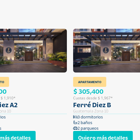
TO
APARTAMENTO
00
$ 305,400
 $ 1,910*
Cuotas desde $ 1,967*
iez A2
Ferré Diez B
ona 10
Guatemala Zona 10
ios
3 dormitorios
2 baños
s
2 parqueos
más detalles
Quiero más detalles