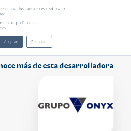
ersonalizados, tanto en este sitio web
ntra tu vivienda ideal
Solicita tu préstamo
dad.
r con tus preferencias,
evo.
Aceptar
Rechazar
noce más de esta desarrolladora