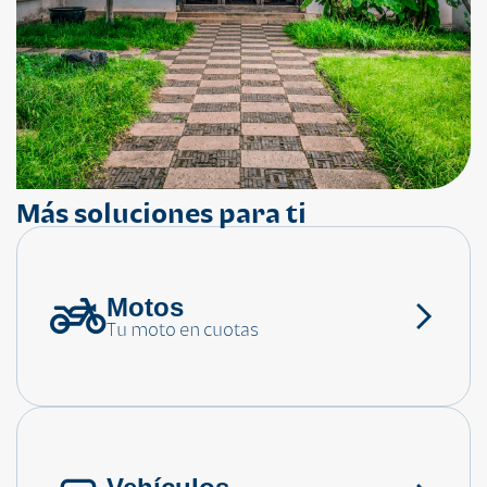
Más soluciones para ti
Motos
¿Necesitas ayuda?
Tu moto en cuotas
Consulta las preguntas frecuentes