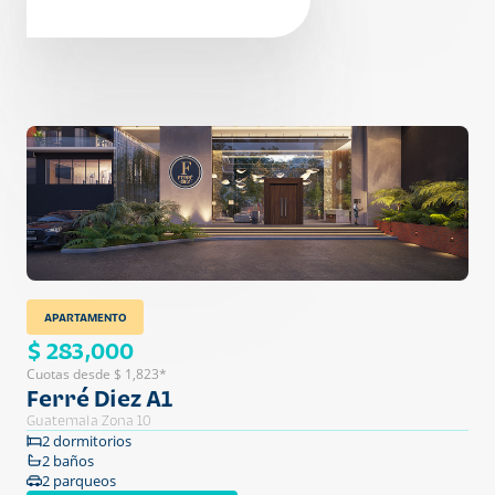
APARTAMENTO
$ 283,000
Cuotas desde $ 1,823*
Ferré Diez A1
Guatemala Zona 10
2 dormitorios
2 baños
2 parqueos