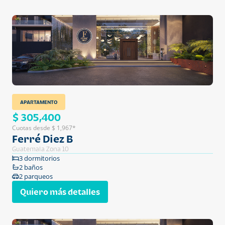
APARTAMENTO
$ 305,400
Cuotas desde $ 1,967*
Ferré Diez B
Guatemala Zona 10
3 dormitorios
2 baños
2 parqueos
Quiero más detalles