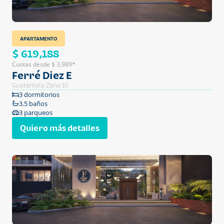
APARTAMENTO
$ 619,188
Cuotas desde $ 3,989*
Ferré Diez E
Guatemala Zona 10
3 dormitorios
3.5 baños
3 parqueos
Quiero más detalles