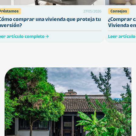
Préstamos
Consejos
27/05/2026
Cómo comprar una vivienda que proteja tu
¿Comprar ca
nversión?
Vivienda en
eer artículo completo
Leer artícul