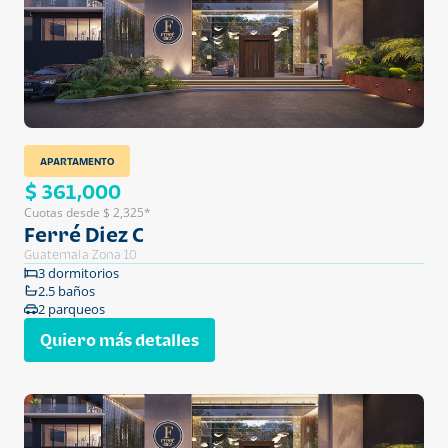
APARTAMENTO
$ 361,000
Cuotas desde $ 2,325*
Ferré Diez C
Guatemala Zona 10
3 dormitorios
2.5 baños
2 parqueos
Quiero más detalles