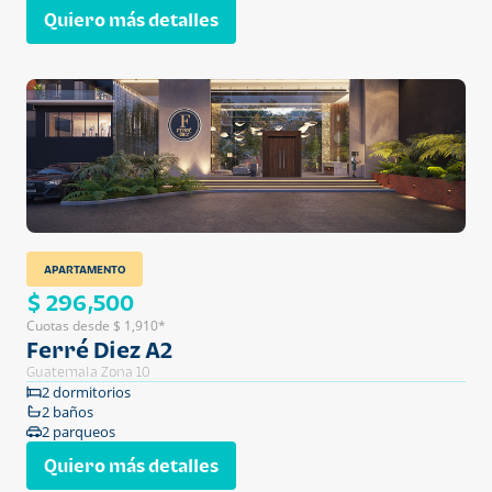
Quiero más detalles
APARTAMENTO
$ 296,500
Cuotas desde $ 1,910*
Ferré Diez A2
Guatemala Zona 10
2 dormitorios
2 baños
2 parqueos
Quiero más detalles