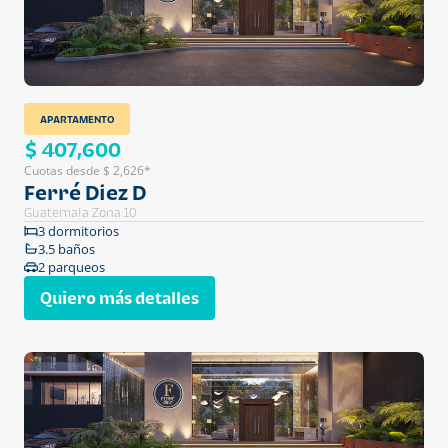
APARTAMENTO
$ 407,600
Cuotas desde $ 2,626*
Ferré Diez D
Guatemala Zona 10
3 dormitorios
3.5 baños
2 parqueos
Quiero más detalles