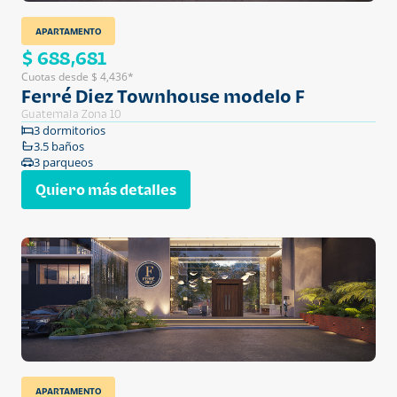
APARTAMENTO
$ 688,681
Cuotas desde $ 4,436*
Ferré Diez Townhouse modelo F
Guatemala Zona 10
3 dormitorios
3.5 baños
3 parqueos
Quiero más detalles
APARTAMENTO