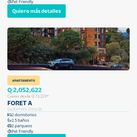
Pet Friendly
Quiero más detalles
APARTAMENTO
Q 2,052,622
Cuotas desde Q 13,223*
FORET A
Guatemala Zona 16
2 dormitorios
2.5 baños
2 parqueos
Pet Friendly