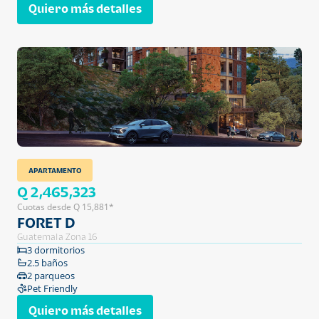
Quiero más detalles
APARTAMENTO
Q 2,465,323
Cuotas desde Q 15,881*
FORET D
Guatemala Zona 16
3 dormitorios
2.5 baños
2 parqueos
Pet Friendly
Quiero más detalles