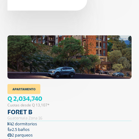
APARTAMENTO
Q 2,034,740
Cuotas desde Q 13,107*
FORET B
Guatemala Zona 16
2 dormitorios
2.5 baños
2 parqueos