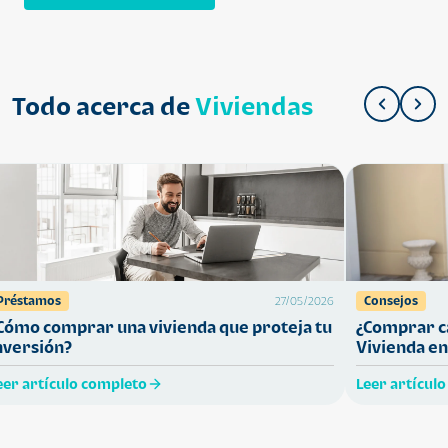
Todo acerca de
Viviendas
Préstamos
Consejos
27/05/2026
Cómo comprar una vivienda que proteja tu
¿Comprar ca
nversión?
Vivienda en
eer artículo completo
Leer artícul