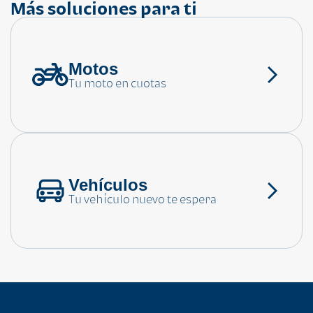
Más soluciones para ti
Motos
¿Necesitas ayuda?
Tu moto en cuotas
Consulta las preguntas frecuentes
Vehículos
Tu vehículo nuevo te espera