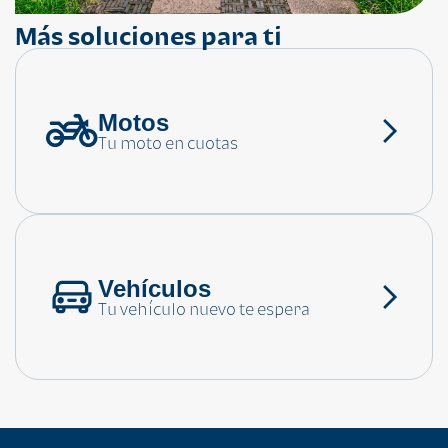
Más soluciones para ti
Motos
¿Necesitas ayuda?
Tu moto en cuotas
Consulta las preguntas frecuentes
Vehículos
Tu vehículo nuevo te espera