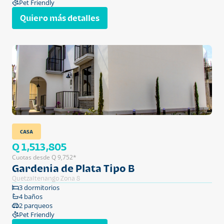
Pet Friendly
Quiero más detalles
CASA
Q 1,513,805
Cuotas desde Q 9,752*
Gardenia de Plata Tipo B
Quetzaltenango Zona 8
3 dormitorios
4 baños
2 parqueos
Pet Friendly