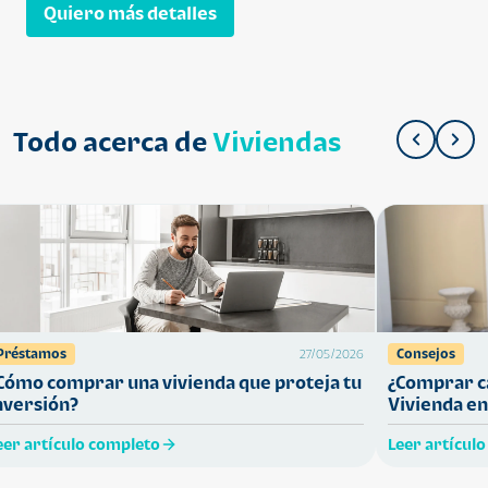
Quiero más detalles
Todo acerca de
Viviendas
Préstamos
Consejos
27/05/2026
Cómo comprar una vivienda que proteja tu
¿Comprar ca
nversión?
Vivienda en
eer artículo completo
Leer artícul