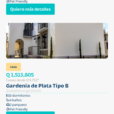
Pet Friendly
Quiero más detalles
CASA
Q 1,513,805
Cuotas desde Q 9,752*
Gardenia de Plata Tipo B
Quetzaltenango Zona 8
3 dormitorios
4 baños
2 parqueos
Pet Friendly