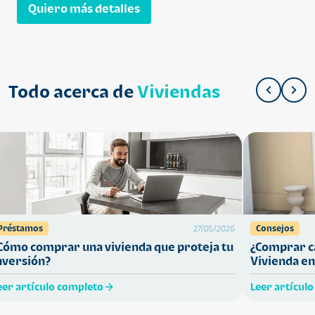
Quiero más detalles
Todo acerca de
Viviendas
Préstamos
Consejos
27/05/2026
Cómo comprar una vivienda que proteja tu
¿Comprar ca
nversión?
Vivienda en
eer artículo completo
Leer artícul