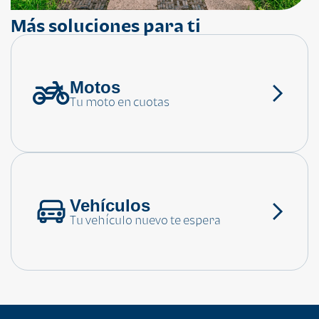
Más soluciones para ti
Motos
¿Necesitas ayuda?
Tu moto en cuotas
Consulta las preguntas frecuentes
Vehículos
Tu vehículo nuevo te espera