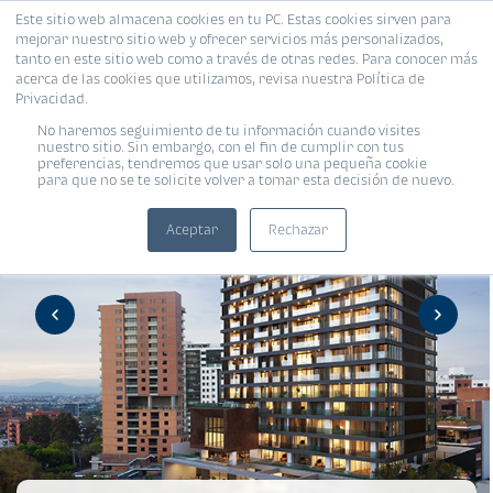
Este sitio web almacena cookies en tu PC. Estas cookies sirven para
mejorar nuestro sitio web y ofrecer servicios más personalizados,
tanto en este sitio web como a través de otras redes. Para conocer más
acerca de las cookies que utilizamos, revisa nuestra Política de
Privacidad.
No haremos seguimiento de tu información cuando visites
nuestro sitio. Sin embargo, con el fin de cumplir con tus
preferencias, tendremos que usar solo una pequeña cookie
para que no se te solicite volver a tomar esta decisión de nuevo.
Aceptar
Rechazar