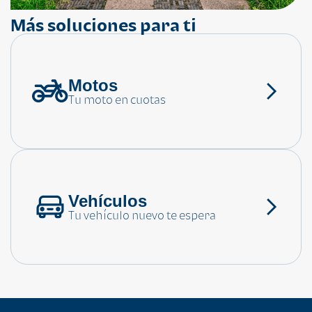
Más soluciones para ti
Motos
¿Necesitas ayuda?
Tu moto en cuotas
Consulta las preguntas frecuentes
Vehículos
Tu vehículo nuevo te espera