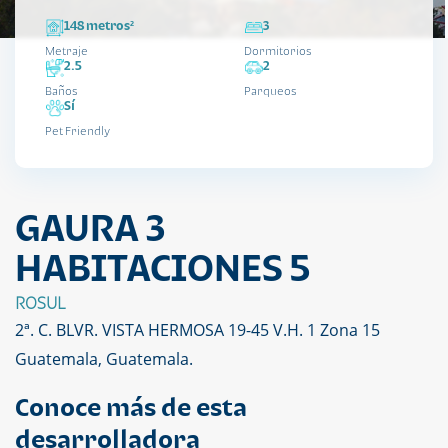
148 metros²
3
Metraje
Dormitorios
2.5
2
Baños
Parqueos
Sí
Pet Friendly
GAURA 3
HABITACIONES 5
ROSUL
2ª. C. BLVR. VISTA HERMOSA 19-45 V.H. 1 Zona 15
Guatemala, Guatemala.
Conoce más de esta
desarrolladora