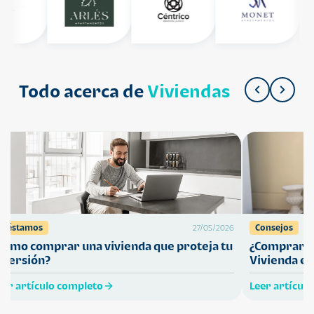
Todo acerca de
Viviendas
Préstamos
Consejos
27/05/2026
Cómo comprar una vivienda que proteja tu
¿Comprar ca
nversión?
Vivienda en
eer artículo completo
Leer artícul