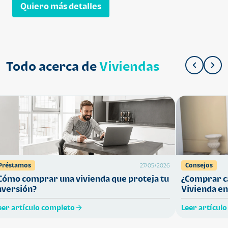
Quiero más detalles
Todo acerca de
Viviendas
Préstamos
Consejos
27/05/2026
Cómo comprar una vivienda que proteja tu
¿Comprar ca
nversión?
Vivienda en
eer artículo completo
Leer artícul