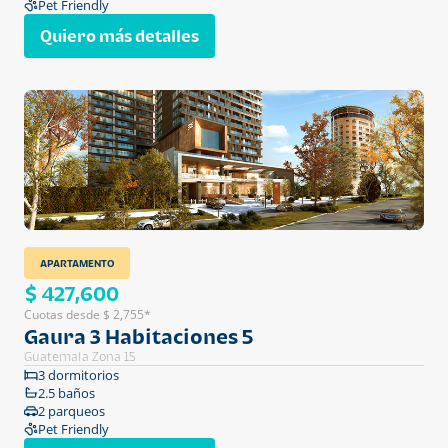
Pet Friendly
Quiero más detalles
APARTAMENTO
$ 427,600
Cuotas desde $ 2,755*
Gaura 3 Habitaciones 5
Guatemala Zona 15
3 dormitorios
2.5 baños
2 parqueos
Pet Friendly