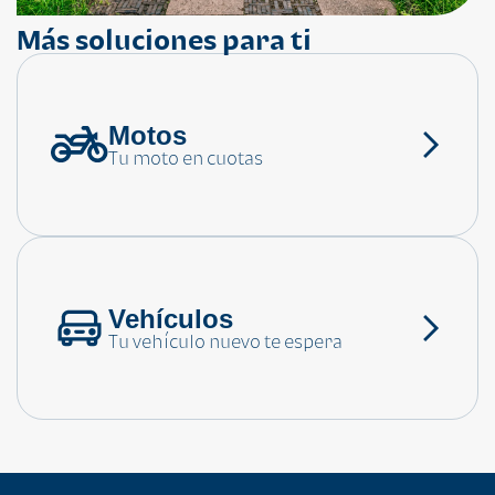
Más soluciones para ti
Motos
¿Necesitas ayuda?
Tu moto en cuotas
Consulta las preguntas frecuentes
Vehículos
Tu vehículo nuevo te espera