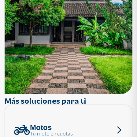
Más soluciones para ti
Motos
¿Necesitas ayuda?
Tu moto en cuotas