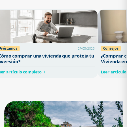
Préstamos
Consejos
27/05/2026
Cómo comprar una vivienda que proteja tu
¿Comprar ca
nversión?
Vivienda en
eer artículo completo
Leer artícul