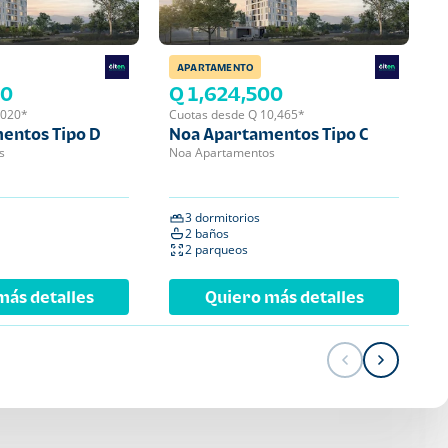
APARTAMENTO
APA
00
Q 1,624,500
Q 
,020*
Cuotas desde Q 10,465*
Cuot
entos Tipo D
Noa Apartamentos Tipo C
Noa
s
Noa Apartamentos
Noa 
3 dormitorios
2 
2 baños
2 
2 parqueos
1 
más detalles
Quiero más detalles