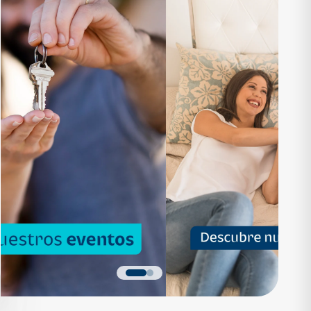
RTAMENTO
APARTAMENTO
1,136,200
Q 1,559,700
as desde Q 7,319*
Cuotas desde Q 10,047*
 Apartamentos Tipo B
Noa Apartamentos Tipo A
Apartamentos
Noa Apartamentos
dormitorios
3 dormitorios
baños
2 baños
parqueo
2 parqueos
Quiero más detalles
Quiero más detalles