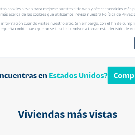
biliaria
stas cookies sirven para mejorar nuestro sitio web y ofrecer servicios más p
s
Eventos
Promociones
Blog
Encue
más acerca de las cookies que utilizamos, revisa nuestra Política de Privaci
nformación cuando visites nuestro sitio. Sin embargo, con el fin de cumpli
queña cookie para que no se te solicite volver a tomar esta decisión de nu
encuentras en
Estados Unidos?
Comp
APARTAMENT
$ 232,050
Cuotas desde $ 
Viviendas más vistas
Segheria A
Segheria Apar