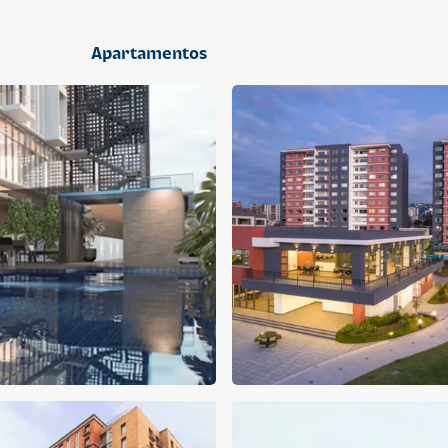
2 dormitorios
Apartamentos
APARTAMENTO
APARTAMENTO
Q 1,400,000
Q 1,300,000
Cuotas desde Q 9,019*
Cuotas desde Q 8,374*
CENTRICO MADRID
CENTRICO MADRID 2
CENTRICO
CENTRICO
2 dormitorios
1 baño
2 parqueos
2 dormitorios
1 baño
1 parqueo