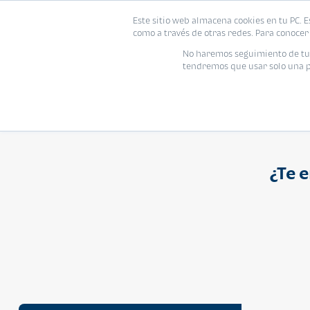
Proyecto
Modelo
Inmo
Este sitio web almacena cookies en tu PC. E
Vivienda
como a través de otras redes. Para conocer 
Ingresa el nombre del proyecto
No haremos seguimiento de tu i
tendremos que usar solo una pe
¿Te 
APARTAMENTO
Q 1,250,000
Cuotas desde Q 8,052*
Atarah Ágata
Atarah