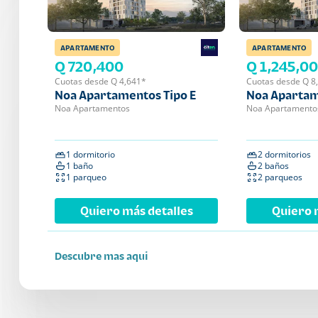
APARTAMENTO
APARTAMENTO
Q 720,400
Q 1,245,0
Cuotas desde Q 4,641*
Cuotas desde Q 8
Noa Apartamentos Tipo E
Noa Apartam
Noa Apartamentos
Noa Apartamento
1 dormitorio
2 dormitorios
1 baño
2 baños
1 parqueo
2 parqueos
Quiero más detalles
Quiero 
Descubre mas aqui