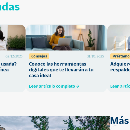
ndas
Consejos
Préstamo
02/12/2025
31/10/2025
 usada?
Conoce las herramientas
Adquiere
ínea
digitales que te llevarán a tu
respaldo
casa ideal
Leer artículo completo
Leer artí
Más 