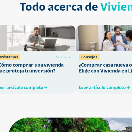
Todo acerca de
Vivie
Préstamos
Consejos
27/05/2026
Cómo comprar una vivienda
¿Comprar casa nueva o
ue proteja tu inversión?
Elige con Vivienda en L
eer artículo completo
Leer artículo completo