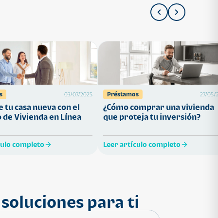
s
Préstamos
03/07/2025
27/05/
 tu casa nueva con el
¿Cómo comprar una vivienda
 de Vivienda en Línea
que proteja tu inversión?
culo completo
Leer artículo completo
soluciones para ti