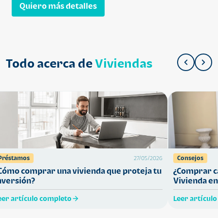
Quiero más detalles
Todo acerca de
Viviendas
Préstamos
Consejos
27/05/2026
Cómo comprar una vivienda que proteja tu
¿Comprar ca
nversión?
Vivienda en
eer artículo completo
Leer artícul