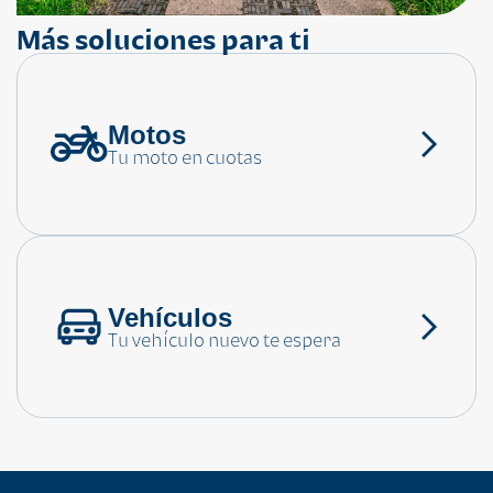
Más soluciones para ti
Motos
¿Necesitas ayuda?
Tu moto en cuotas
Consulta las preguntas frecuentes
Vehículos
Tu vehículo nuevo te espera