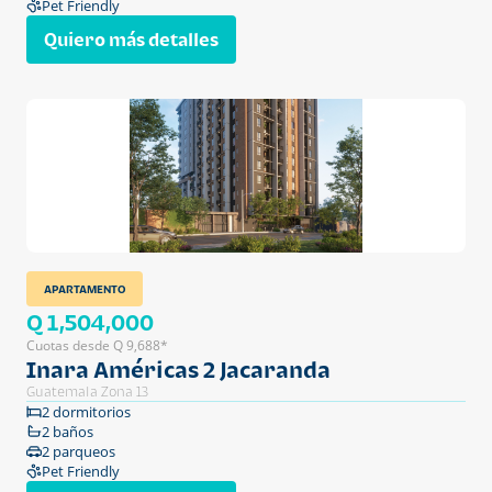
Pet Friendly
Quiero más detalles
APARTAMENTO
Q 1,504,000
Cuotas desde Q 9,688*
Inara Américas 2 Jacaranda
Guatemala Zona 13
2 dormitorios
2 baños
2 parqueos
Pet Friendly