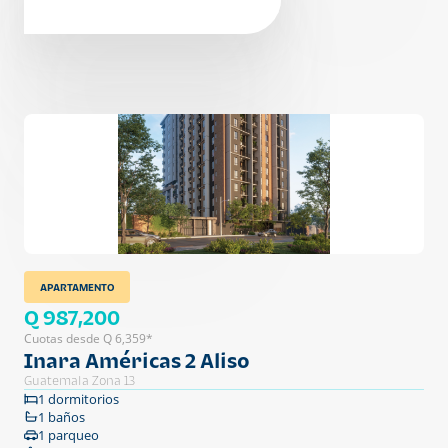
APARTAMENTO
Q 987,200
Cuotas desde Q 6,359*
Inara Américas 2 Aliso
Guatemala Zona 13
1 dormitorios
1 baños
1 parqueo