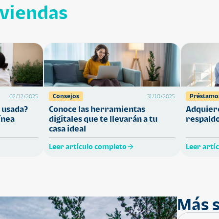
iviendas
Consejos
Préstamo
02/12/2025
31/10/2025
 usada?
Conoce las herramientas
Adquiere
ínea
digitales que te llevarán a tu
respaldo
casa ideal
Leer artículo completo
Leer artí
Más s