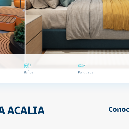
2
2
Baños
Parqueos
A ACALIA
Conoc