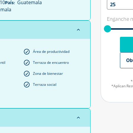
10
Guatemala
País:
25
mala
Enganche m
Área de productividad
Ob
ntil
Terraza de encuentro
Zona de bienestar
*
Terraza social
*Aplican Rest