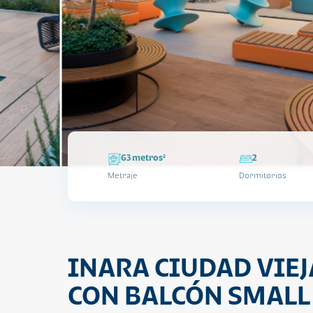
63 metros²
2
Metraje
Dormitorios
INARA CIUDAD VIEJ
CON BALCÓN SMALL