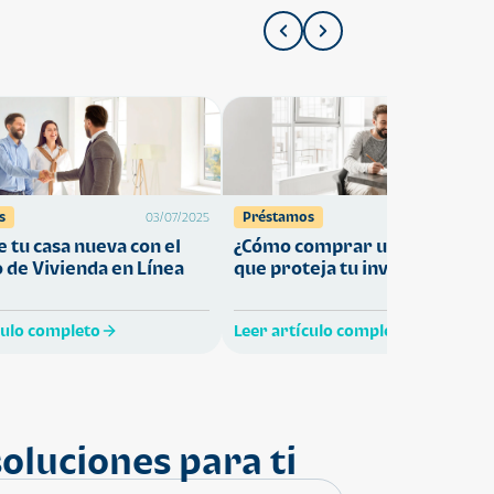
s
Préstamos
03/07/2025
27/05/
 tu casa nueva con el
¿Cómo comprar una vivienda
 de Vivienda en Línea
que proteja tu inversión?
culo completo
Leer artículo completo
oluciones para ti