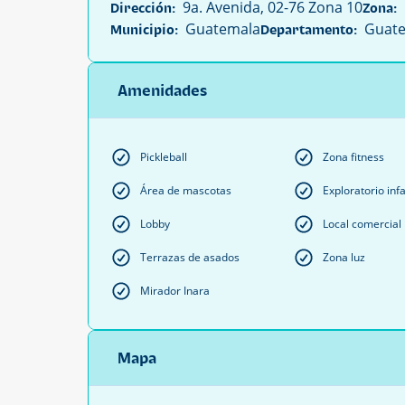
9a. Avenida, 02-76 Zona 10
Dirección:
Zona:
Guatemala
Guate
Municipio:
Departamento:
Amenidades
Pickleball
Zona fitness
Área de mascotas
Exploratorio infa
Lobby
Local comercial
Terrazas de asados
Zona luz
Mirador Inara
Mapa