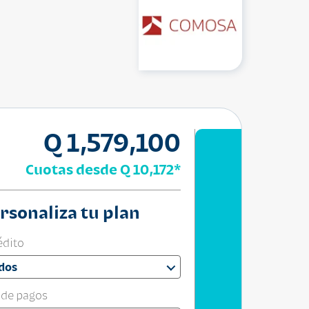
Q 1,579,100
Cuotas desde
Q 10,172
*
rsonaliza tu plan
édito
dos
 de pagos