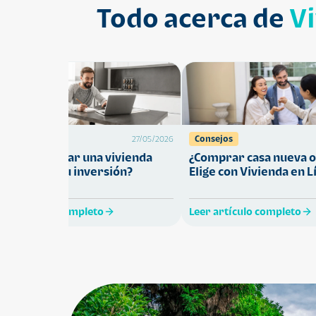
Todo acerca de
V
Préstamos
Consejos
27/05/2026
Cómo comprar una vivienda
¿Comprar casa nueva o
ue proteja tu inversión?
Elige con Vivienda en L
eer artículo completo
Leer artículo completo