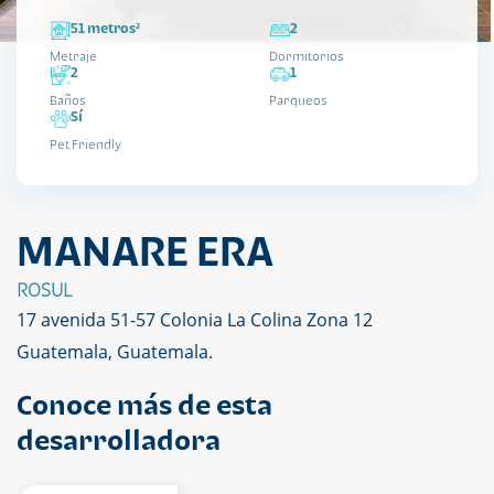
51 metros²
2
Metraje
Dormitorios
2
1
Baños
Parqueos
Sí
Pet Friendly
MANARE ERA
ROSUL
17 avenida 51-57 Colonia La Colina Zona 12
Guatemala, Guatemala.
Conoce más de esta
desarrolladora