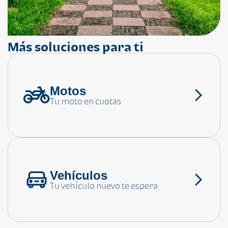
Más soluciones para ti
Motos
¿Necesitas ayuda?
Tu moto en cuotas
Consulta las preguntas frecuentes
Vehículos
Tu vehículo nuevo te espera