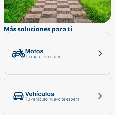
Más soluciones para ti
Motos
¿Necesitas ayuda?
Tu moto en cuotas
Consulta las preguntas frecuentes
Vehículos
Tu vehículo nuevo te espera