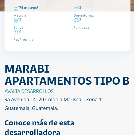
74 metros²
3
Metraje
Dormitorios
2
2
Baños
Parqueos
Sí
Pet Friendly
MARABI
APARTAMENTOS TIPO B
AVALIA DESARROLLOS
9a Avenida 14- 20 Colonia Mariscal, Zona 11
Guatemala, Guatemala.
Conoce más de esta
desarrolladora