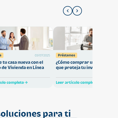
s
Préstamos
03/07/2025
27/05/
 tu casa nueva con el
¿Cómo comprar una vivienda
 de Vivienda en Línea
que proteja tu inversión?
culo completo
Leer artículo completo
oluciones para ti