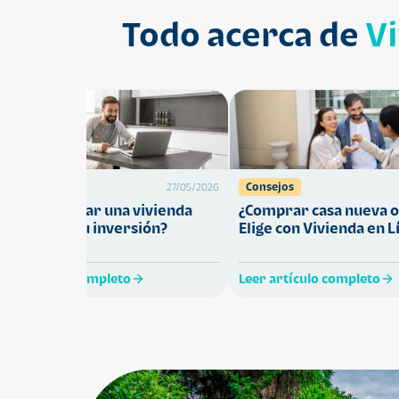
Todo acerca de
V
Préstamos
Consejos
27/05/2026
Cómo comprar una vivienda
¿Comprar casa nueva o
ue proteja tu inversión?
Elige con Vivienda en L
eer artículo completo
Leer artículo completo