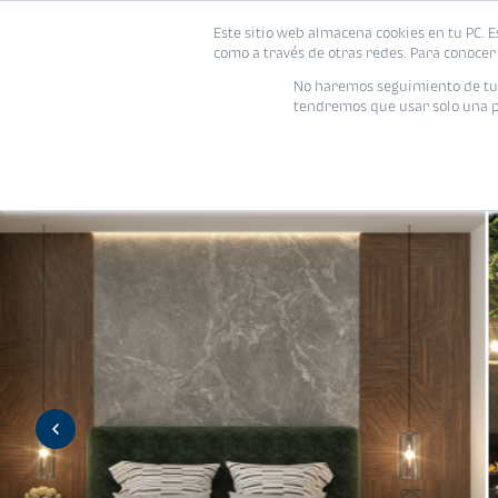
Este sitio web almacena cookies en tu PC. E
Vivienda
como a través de otras redes. Para conocer 
No haremos seguimiento de tu i
tendremos que usar solo una pe