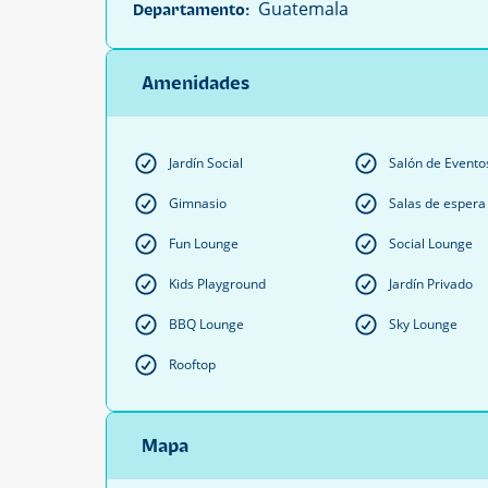
Guatemala
Departamento:
Amenidades
Jardín Social
Salón de Evento
Gimnasio
Salas de espera
Fun Lounge
Social Lounge
Kids Playground
Jardín Privado
BBQ Lounge
Sky Lounge
Rooftop
Mapa