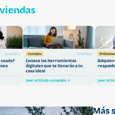
iviendas
Consejos
Préstamo
02/12/2025
31/10/2025
 usada?
Conoce las herramientas
Adquiere
ínea
digitales que te llevarán a tu
respaldo
casa ideal
Leer artículo completo
Leer artí
Más s