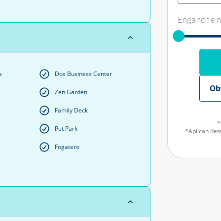
Enganche m
s
Dos Business Center
Ob
Zen Garden
Family Deck
*
Pet Park
*Aplican Rest
Fogatero