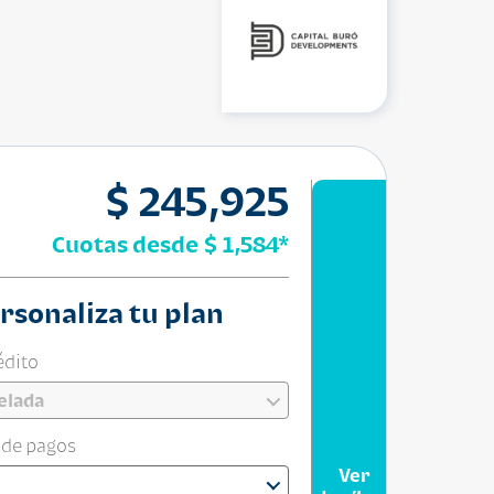
$ 245,925
Cuotas desde
$ 1,584
*
rsonaliza tu plan
édito
elada
 de pagos
Ver