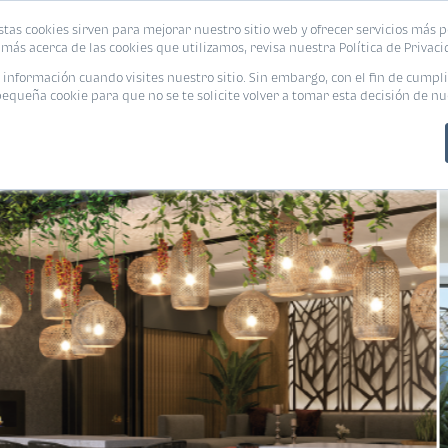
stas cookies sirven para mejorar nuestro sitio web y ofrecer servicios más p
s
Eventos
Promociones
Blog
Encue
más acerca de las cookies que utilizamos, revisa nuestra Política de Privaci
nformación cuando visites nuestro sitio. Sin embargo, con el fin de cumpli
queña cookie para que no se te solicite volver a tomar esta decisión de nu