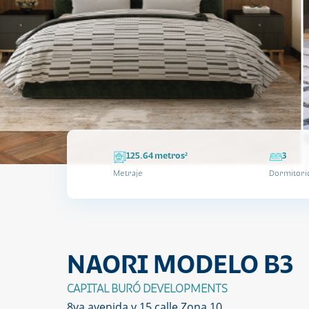
125.64 metros²
3
Metraje
Dormitori
NAORI MODELO B3
CAPITAL BURÓ DEVELOPMENTS
8va avenida y 15 calle Zona 10