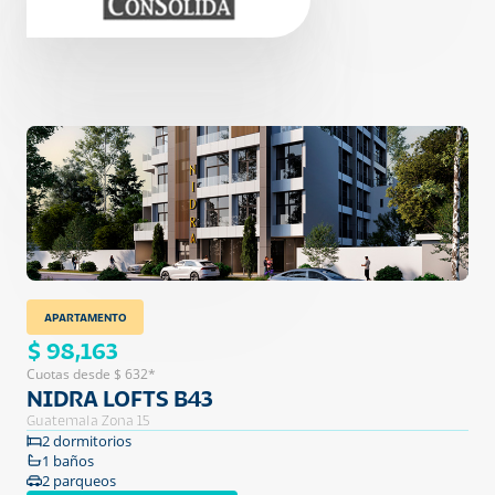
APARTAMENTO
$ 98,163
Cuotas desde $ 632*
NIDRA LOFTS B43
Guatemala Zona 15
2 dormitorios
1 baños
2 parqueos