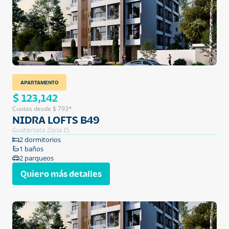
APARTAMENTO
$ 123,142
Cuotas desde $ 793*
NIDRA LOFTS B49
Guatemala Zona 15
2 dormitorios
1 baños
2 parqueos
Quiero más detalles