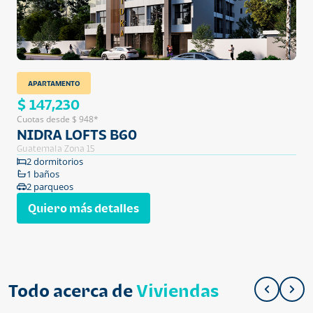
APARTAMENTO
$ 147,230
Cuotas desde $ 948*
NIDRA LOFTS B60
Guatemala Zona 15
2 dormitorios
1 baños
2 parqueos
Quiero más detalles
Todo acerca de
Viviendas