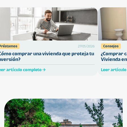
Préstamos
Consejos
27/05/2026
Cómo comprar una vivienda que proteja tu
¿Comprar ca
nversión?
Vivienda en
eer artículo completo
Leer artícul