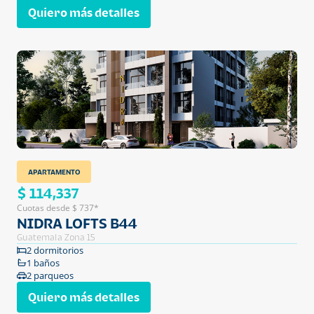
Quiero más detalles
APARTAMENTO
$ 114,337
Cuotas desde $ 737*
NIDRA LOFTS B44
Guatemala Zona 15
2 dormitorios
1 baños
2 parqueos
Quiero más detalles