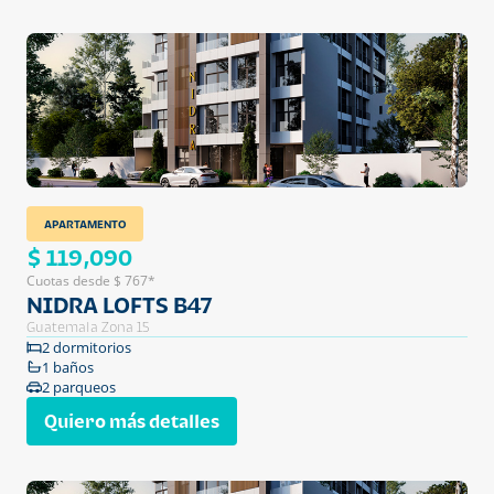
APARTAMENTO
$ 119,090
Cuotas desde $ 767*
NIDRA LOFTS B47
Guatemala Zona 15
2 dormitorios
1 baños
2 parqueos
Quiero más detalles