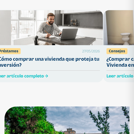
Préstamos
Consejos
27/05/2026
Cómo comprar una vivienda que proteja tu
¿Comprar ca
nversión?
Vivienda en
eer artículo completo
Leer artícul