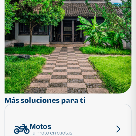
Más soluciones para ti
Motos
¿Necesitas ayuda?
Tu moto en cuotas