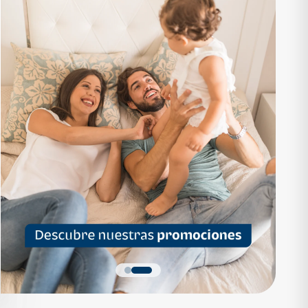
RTAMENTO
APARTAMENTO
1,136,200
Q 1,559,700
as desde Q 7,319*
Cuotas desde Q 10,047*
 Apartamentos Tipo B
Noa Apartamentos Tipo A
Apartamentos
Noa Apartamentos
dormitorios
3 dormitorios
baños
2 baños
parqueo
2 parqueos
Quiero más detalles
Quiero más detalles