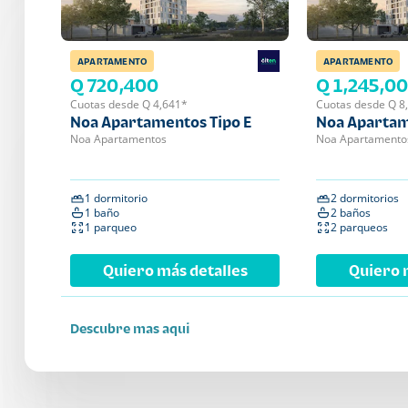
APARTAMENTO
APARTAMENTO
Q 720,400
Q 1,245,0
Cuotas desde Q 4,641*
Cuotas desde Q 8
Noa Apartamentos Tipo E
Noa Apartam
Noa Apartamentos
Noa Apartamento
1 dormitorio
2 dormitorios
1 baño
2 baños
1 parqueo
2 parqueos
Quiero más detalles
Quiero 
Descubre mas aqui