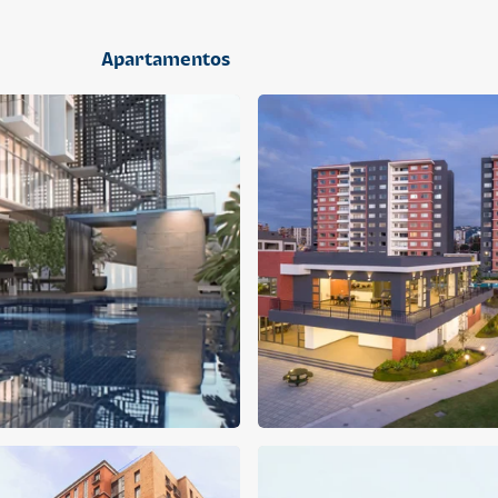
2 dormitorios
Apartamentos
APARTAMENTO
APARTAMENTO
Q 1,400,000
Q 1,300,000
Cuotas desde Q 9,019*
Cuotas desde Q 8,374*
CENTRICO MADRID
CENTRICO MADRID 2
CENTRICO
CENTRICO
2 dormitorios
1 baño
2 parqueos
2 dormitorios
1 baño
1 parqueo