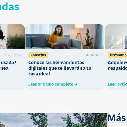
ndas
Consejos
Préstamo
02/12/2025
31/10/2025
 usada?
Conoce las herramientas
Adquiere
ínea
digitales que te llevarán a tu
respaldo
casa ideal
Leer artículo completo
Leer artí
Más 