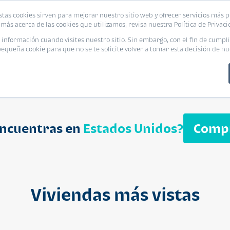
biliaria
stas cookies sirven para mejorar nuestro sitio web y ofrecer servicios más p
s
Eventos
Promociones
Blog
Encue
más acerca de las cookies que utilizamos, revisa nuestra Política de Privaci
nformación cuando visites nuestro sitio. Sin embargo, con el fin de cumpli
queña cookie para que no se te solicite volver a tomar esta decisión de nu
encuentras en
Estados Unidos?
Comp
APARTAMENT
$ 232,050
Cuotas desde $ 
Viviendas más vistas
Segheria A
Segheria Apar