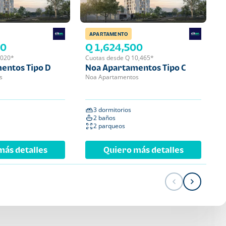
APARTAMENTO
APA
00
Q 1,624,500
Q 
,020*
Cuotas desde Q 10,465*
Cuot
entos Tipo D
Noa Apartamentos Tipo C
Noa
s
Noa Apartamentos
Noa 
3 dormitorios
2 
2 baños
2 
2 parqueos
1 
más detalles
Quiero más detalles