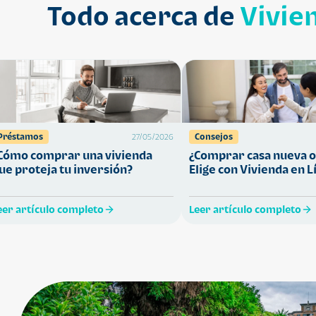
Todo acerca de
Vivie
Préstamos
Consejos
27/05/2026
Cómo comprar una vivienda
¿Comprar casa nueva o
ue proteja tu inversión?
Elige con Vivienda en L
eer artículo completo
Leer artículo completo