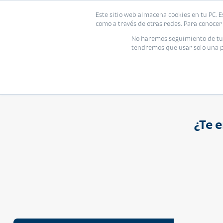
Proyecto
Modelo
Inmo
Este sitio web almacena cookies en tu PC. E
Vivienda
como a través de otras redes. Para conocer 
Ingresa el nombre del proyecto
No haremos seguimiento de tu i
tendremos que usar solo una pe
¿Te 
APARTAMENTO
Q 1,250,000
Cuotas desde Q 8,052*
Atarah Ágata
Atarah