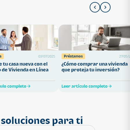
s
Préstamos
03/07/2025
27/05/
 tu casa nueva con el
¿Cómo comprar una vivienda
 de Vivienda en Línea
que proteja tu inversión?
culo completo
Leer artículo completo
soluciones para ti