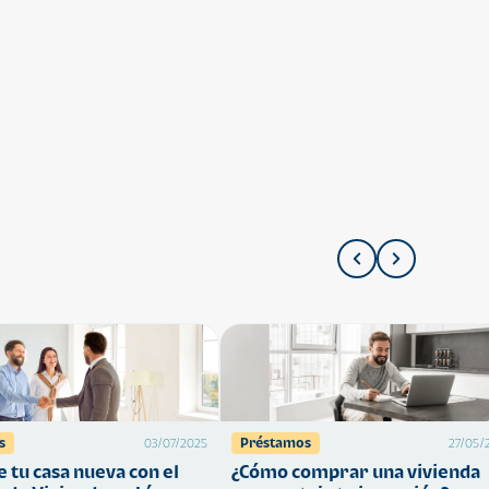
s
Préstamos
03/07/2025
27/05/
 tu casa nueva con el
¿Cómo comprar una vivienda