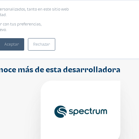
ersonalizados, tanto en este sitio web
ntra tu vivienda ideal
Solicita tu préstamo
dad.
r con tus preferencias,
evo.
Aceptar
Rechazar
noce más de esta desarrolladora