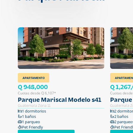
APARTAMENTO
APARTAMEN
Q 948,000
Q 1,267
Cuotas desde Q 6,107*
Cuotas desde
Parque Mariscal Modelo s41
Parque 
Guatemala Zona 11
Guatemala Z
1 dormitorios
2 dormitor
1 baños
2 baños
1 parqueo
2 parqueo
Pet Friendly
Pet Friend