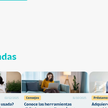
ndas
Consejos
Préstamo
02/12/2025
31/10/2025
 usada?
Conoce las herramientas
Adquiere