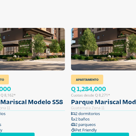
TO
APARTAMENTO
,000
Q 1,284,000
 Q 8,162*
Cuotas desde Q 8,271*
Mariscal Modelo S58
Parque Mariscal Mod
ona 11
Guatemala Zona 11
ios
2 dormitorios
2 baños
s
2 parqueos
ly
Pet Friendly