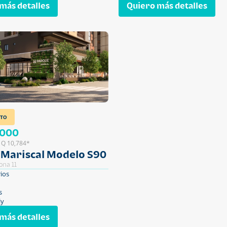
más detalles
Quiero más detalles
TO
,000
 Q 10,784*
 Mariscal Modelo S90
ona 11
ios
s
ly
más detalles