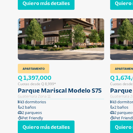
Quiero más detalles
Quiero 
APARTAMENTO
APARTAMEN
Q 1,397,000
Q 1,674
Cuotas desde Q 8,999*
Cuotas desde
Parque Mariscal Modelo S75
Parque
Guatemala Zona 11
Guatemala Z
3 dormitorios
3 dormitor
2 baños
2 baños
2 parqueos
2 parqueo
Pet Friendly
Pet Friend
Quiero más detalles
Quiero 