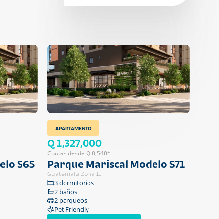
APARTAMENTO
Q 1,327,000
Cuotas desde Q 8,548*
elo S65
Parque Mariscal Modelo S71
Guatemala Zona 11
3 dormitorios
2 baños
2 parqueos
Pet Friendly