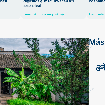
ínea
digitales que te llevarán a tu
respaldo
casa ideal
Leer artículo completo
Leer artí
Más 