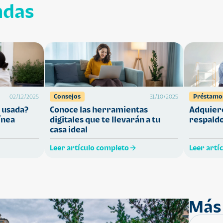
ndas
Consejos
Préstamo
02/12/2025
31/10/2025
 usada?
Conoce las herramientas
Adquiere
ínea
digitales que te llevarán a tu
respaldo
casa ideal
Leer artículo completo
Leer artí
Más 