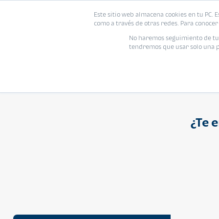
Proyecto
Modelo
Inmo
Este sitio web almacena cookies en tu PC. E
Vivienda
como a través de otras redes. Para conocer 
Ingresa el nombre del proyecto
No haremos seguimiento de tu i
tendremos que usar solo una pe
¿Te 
APARTAMENTO
Q 1,250,000
Cuotas desde Q 8,052*
Atarah Ágata
Atarah