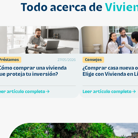
Todo acerca de
Vivie
Préstamos
Consejos
27/05/2026
Cómo comprar una vivienda
¿Comprar casa nueva o
ue proteja tu inversión?
Elige con Vivienda en L
eer artículo completo
Leer artículo completo