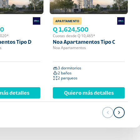
APARTAMENTO
APA
00
Q 1,624,500
Q 
,020*
Cuotas desde Q 10,465*
Cuot
entos Tipo D
Noa Apartamentos Tipo C
Noa
s
Noa Apartamentos
Noa 
3 dormitorios
2 
2 baños
2 
2 parqueos
1 
más detalles
Quiero más detalles