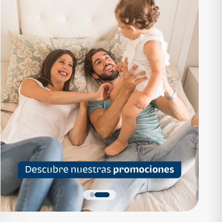
RTAMENTO
APARTAMENTO
1,136,200
Q 1,559,700
as desde Q 7,319*
Cuotas desde Q 10,047*
 Apartamentos Tipo B
Noa Apartamentos Tipo A
Apartamentos
Noa Apartamentos
dormitorios
3 dormitorios
baños
2 baños
parqueo
2 parqueos
Quiero más detalles
Quiero más detalles