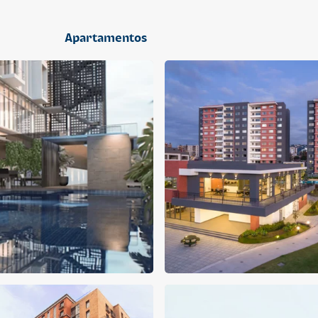
2 dormitorios
Apartamentos
APARTAMENTO
APARTAMENTO
Q 1,400,000
Q 1,300,000
Cuotas desde Q 9,019*
Cuotas desde Q 8,374*
CENTRICO MADRID
CENTRICO MADRID 2
CENTRICO
CENTRICO
2 dormitorios
1 baño
2 parqueos
2 dormitorios
1 baño
1 parqueo