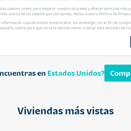
biliaria
stas cookies sirven para mejorar nuestro sitio web y ofrecer servicios más p
s
Eventos
Promociones
Blog
Encue
más acerca de las cookies que utilizamos, revisa nuestra Política de Privaci
nformación cuando visites nuestro sitio. Sin embargo, con el fin de cumpli
queña cookie para que no se te solicite volver a tomar esta decisión de nu
encuentras en
Estados Unidos?
Comp
APARTAMENT
$ 232,050
Cuotas desde $ 
Viviendas más vistas
Segheria A
Segheria Apar