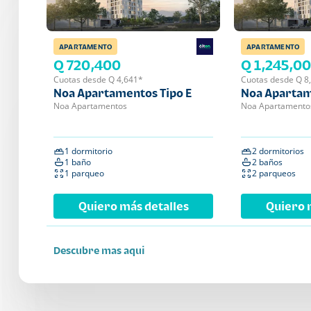
APARTAMENTO
APARTAMENTO
Q 720,400
Q 1,245,0
Cuotas desde Q 4,641*
Cuotas desde Q 8
Noa Apartamentos Tipo E
Noa Apartam
Noa Apartamentos
Noa Apartamento
1 dormitorio
2 dormitorios
1 baño
2 baños
1 parqueo
2 parqueos
Quiero más detalles
Quiero 
Descubre mas aqui