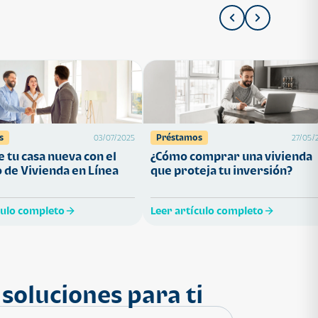
s
Préstamos
03/07/2025
27/05/
 tu casa nueva con el
¿Cómo comprar una vivienda
 de Vivienda en Línea
que proteja tu inversión?
culo completo
Leer artículo completo
soluciones para ti