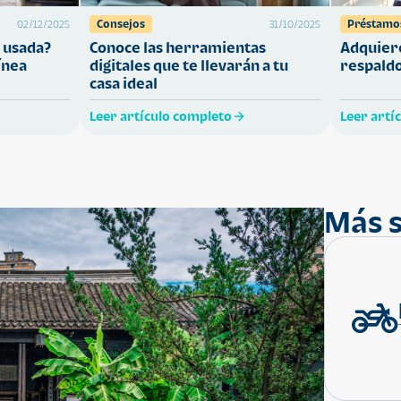
Consejos
Préstamo
02/12/2025
31/10/2025
 usada?
Conoce las herramientas
Adquiere
ínea
digitales que te llevarán a tu
respaldo
casa ideal
Leer artículo completo
Leer artí
Más s