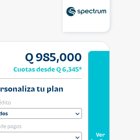
Q 985,000
Cuotas desde
Q 6,345
*
rsonaliza tu plan
édito
dos
 de pagos
Ver