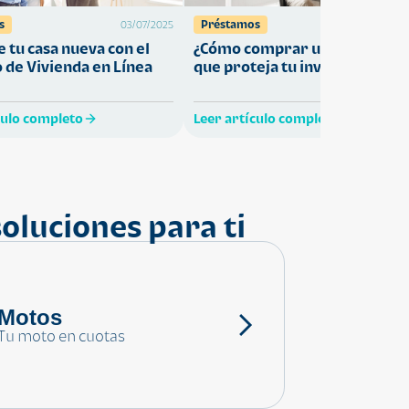
s
Préstamos
03/07/2025
27/05/
 tu casa nueva con el
¿Cómo comprar una vivienda
 de Vivienda en Línea
que proteja tu inversión?
culo completo
Leer artículo completo
oluciones para ti
Motos
Tu moto en cuotas