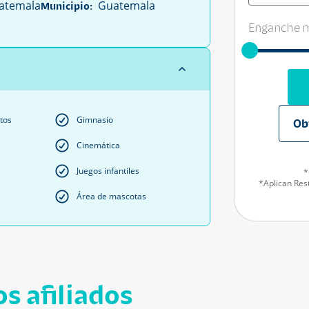
temala
Guatemala
Municipio:
Enganche m
tos
Gimnasio
Ob
Cinemática
Juegos infantiles
*
*Aplican Rest
Área de mascotas
s afiliados