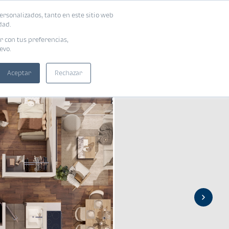
ersonalizados, tanto en este sitio web
ntra tu vivienda ideal
Solicita tu préstamo
dad.
r con tus preferencias,
evo.
Aceptar
Rechazar