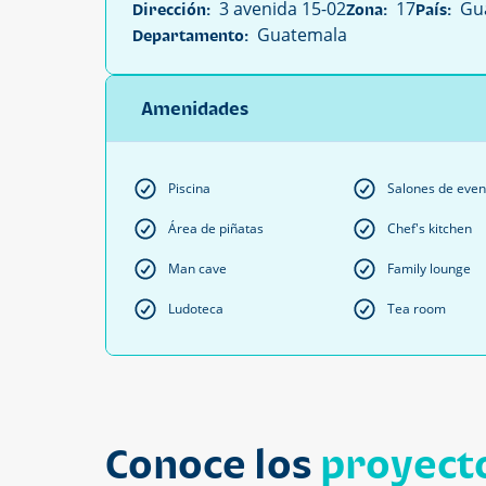
3 avenida 15-02
17
Gua
Dirección:
Zona:
País:
Guatemala
Departamento:
Amenidades
Piscina
Salones de even
Área de piñatas
Chef's kitchen
Man cave
Family lounge
Ludoteca
Tea room
Conoce los
proyecto