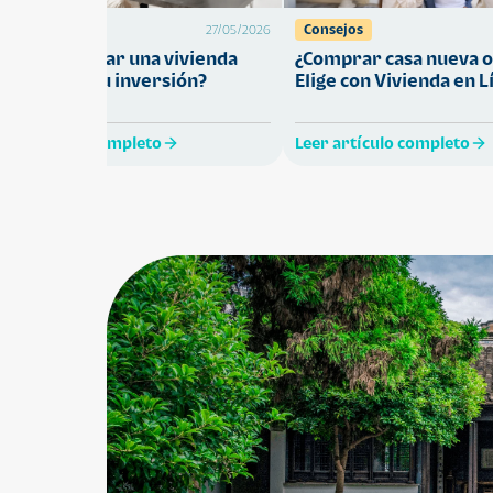
Préstamos
Consejos
27/05/2026
Cómo comprar una vivienda
¿Comprar casa nueva o
ue proteja tu inversión?
Elige con Vivienda en L
eer artículo completo
Leer artículo completo