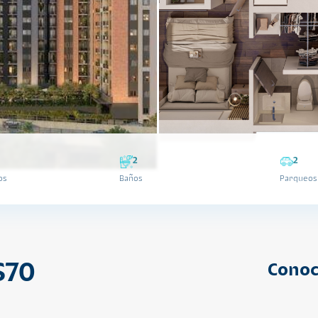
2
2
os
Baños
Parqueos
S70
Conoc