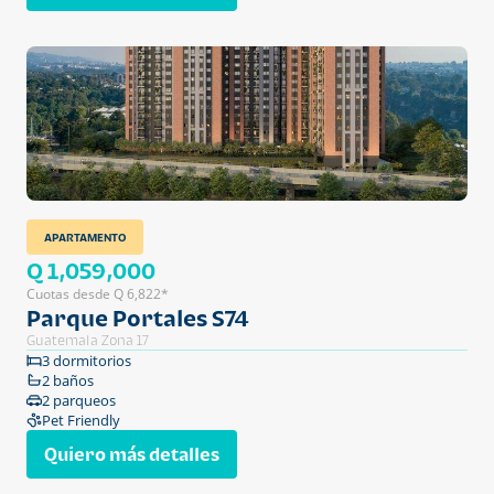
APARTAMENTO
Q 1,059,000
Cuotas desde Q 6,822*
Parque Portales S74
Guatemala Zona 17
3 dormitorios
2 baños
2 parqueos
Pet Friendly
Quiero más detalles