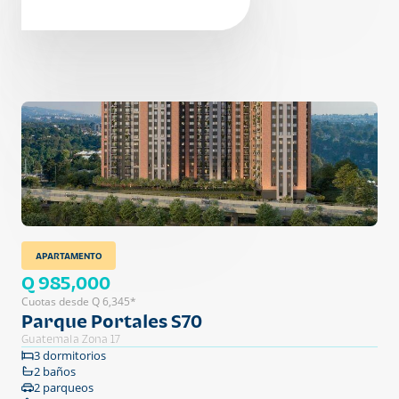
APARTAMENTO
Q 985,000
Cuotas desde Q 6,345*
Parque Portales S70
Guatemala Zona 17
3 dormitorios
2 baños
2 parqueos