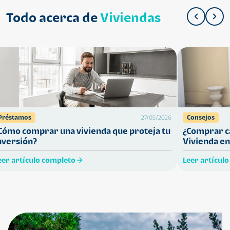
Todo acerca de
Viviendas
Préstamos
Consejos
27/05/2026
Cómo comprar una vivienda que proteja tu
¿Comprar ca
nversión?
Vivienda en
eer artículo completo
Leer artícul