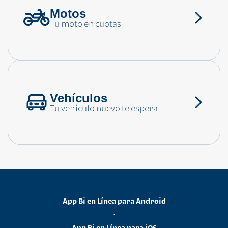
Motos
¿Necesitas ayuda?
Tu moto en cuotas
Consulta las preguntas frecuentes
Vehículos
Tu vehículo nuevo te espera
App Bi en Línea para Android
•
App Bi en Línea para iOS