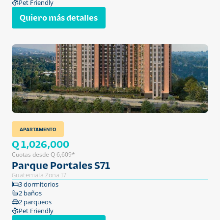
Pet Friendly
Quiero más detalles
APARTAMENTO
Q 1,026,000
Cuotas desde Q 6,609*
Parque Portales S71
Guatemala Zona 17
3 dormitorios
2 baños
2 parqueos
Pet Friendly