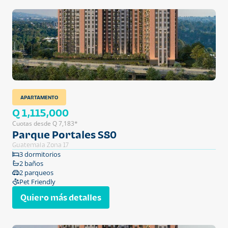
APARTAMENTO
Q 1,115,000
Cuotas desde Q 7,183*
Parque Portales S80
Guatemala Zona 17
3 dormitorios
2 baños
2 parqueos
Pet Friendly
Quiero más detalles