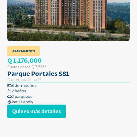
APARTAMENTO
Q 1,176,000
Cuotas desde Q 7,576*
Parque Portales S81
Guatemala Zona 17
3 dormitorios
2 baños
2 parqueos
Pet Friendly
Quiero más detalles