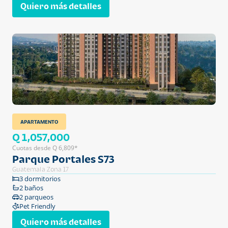
Quiero más detalles
APARTAMENTO
Q 1,057,000
Cuotas desde Q 6,809*
Parque Portales S73
Guatemala Zona 17
3 dormitorios
2 baños
2 parqueos
Pet Friendly
Quiero más detalles