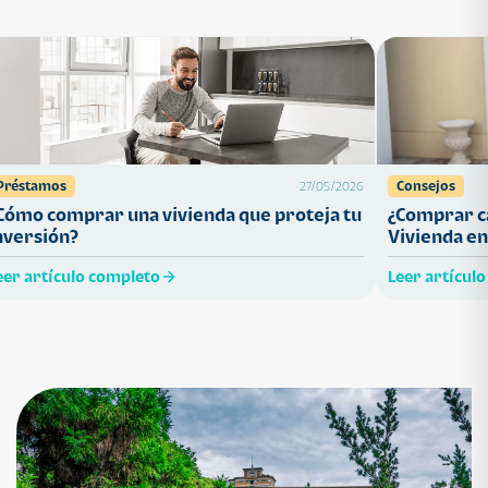
Préstamos
Consejos
27/05/2026
Cómo comprar una vivienda que proteja tu
¿Comprar ca
nversión?
Vivienda en
eer artículo completo
Leer artícul