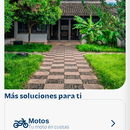
Más soluciones para ti
Motos
¿Necesitas ayuda?
Tu moto en cuotas