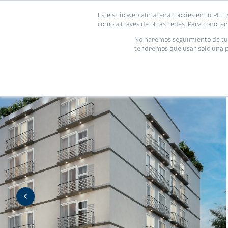
Este sitio web almacena cookies en tu PC. E
Vivienda
como a través de otras redes. Para conocer 
No haremos seguimiento de tu i
tendremos que usar solo una pe