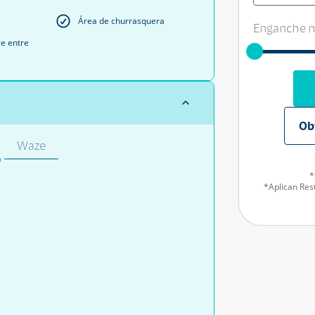
Área de churrasquera
Enganche m
re entre
Ob
Waze
*
*Aplican Rest