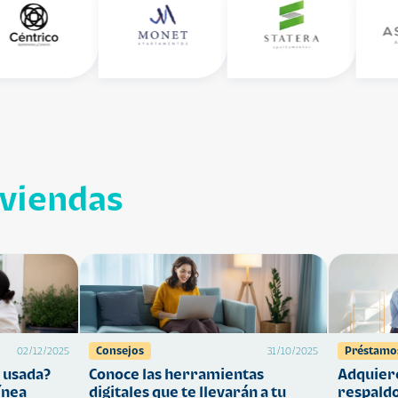
iviendas
Consejos
Préstamo
02/12/2025
31/10/2025
 usada?
Conoce las herramientas
Adquiere
ínea
digitales que te llevarán a tu
respaldo