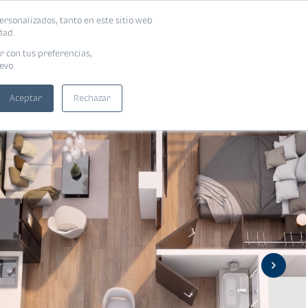
ersonalizados, tanto en este sitio web
ntra tu vivienda ideal
Solicita tu préstamo
dad.
r con tus preferencias,
evo.
Aceptar
Rechazar