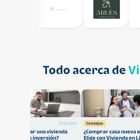
Todo acerca de
V
Préstamos
Consejos
27/05/2026
Cómo comprar una vivienda
¿Comprar casa nueva o
ue proteja tu inversión?
Elige con Vivienda en L