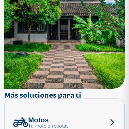
Más soluciones para ti
Motos
¿Necesitas ayuda?
Tu moto en cuotas