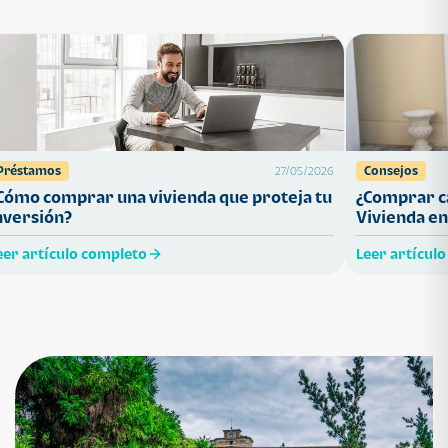
Préstamos
Consejos
27/05/2026
Cómo comprar una vivienda que proteja tu
¿Comprar ca
nversión?
Vivienda en
eer artículo completo
Leer artícul