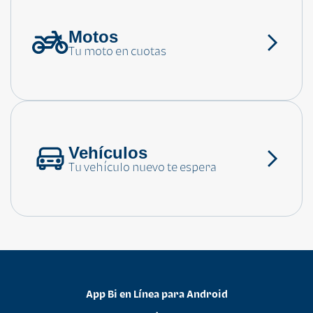
Motos
¿Necesitas ayuda?
Tu moto en cuotas
Consulta las preguntas frecuentes
Vehículos
Tu vehículo nuevo te espera
App Bi en Línea para Android
•