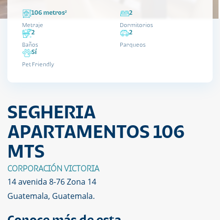
106 metros²
2
Metraje
Dormitorios
2
2
Baños
Parqueos
Sí
Pet Friendly
SEGHERIA
APARTAMENTOS 106
MTS
CORPORACIÓN VICTORIA
14 avenida 8-76 Zona 14
Guatemala, Guatemala.
Conoce más de esta