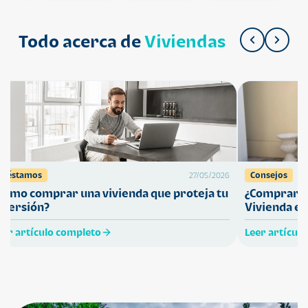
Todo acerca de
Viviendas
Préstamos
Consejos
27/05/2026
Cómo comprar una vivienda que proteja tu
¿Comprar ca
nversión?
Vivienda en
eer artículo completo
Leer artícul