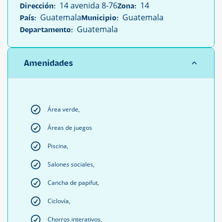
14 avenida 8-76
14
Dirección:
Zona:
Guatemala
Guatemala
País:
Municipio:
Guatemala
Departamento:
Amenidades
Área verde,
Áreas de juegos
Piscina,
Salones sociales,
Cancha de papifut,
Ciclovía,
Chorros interativos,