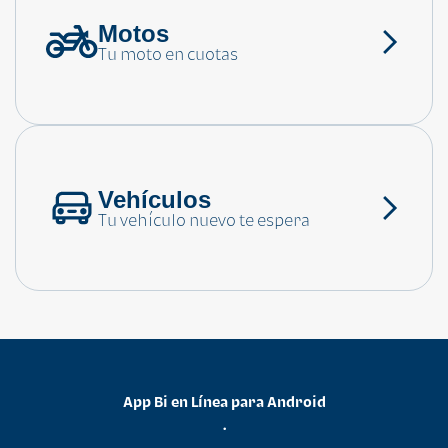
Motos
¿Necesitas ayuda?
Tu moto en cuotas
Consulta las preguntas frecuentes
Vehículos
Tu vehículo nuevo te espera
App Bi en Línea para Android
•