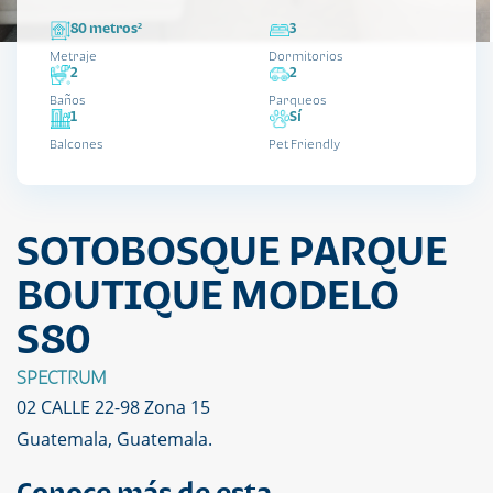
80 metros²
3
Metraje
Dormitorios
2
2
Baños
Parqueos
1
Sí
Balcones
Pet Friendly
SOTOBOSQUE PARQUE
BOUTIQUE MODELO
S80
SPECTRUM
02 CALLE 22-98 Zona 15
Guatemala, Guatemala.
Conoce más de esta