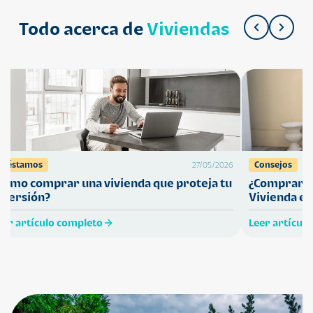
Todo acerca de
Viviendas
Préstamos
Consejos
27/05/2026
Cómo comprar una vivienda que proteja tu
¿Comprar ca
nversión?
Vivienda en
eer artículo completo
Leer artícul