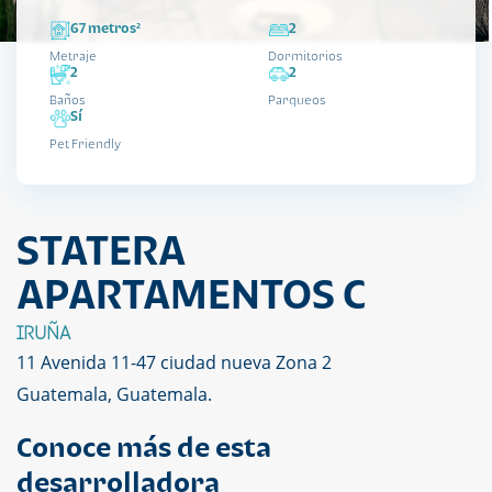
67 metros²
2
Metraje
Dormitorios
2
2
Baños
Parqueos
Sí
Pet Friendly
STATERA
APARTAMENTOS C
IRUÑA
11 Avenida 11-47 ciudad nueva Zona 2
Guatemala, Guatemala.
Conoce más de esta
desarrolladora