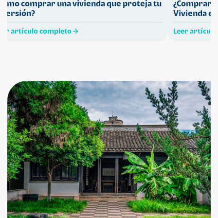
Cómo comprar una vivienda que proteja tu
¿Comprar ca
nversión?
Vivienda en
eer artículo completo
Leer artícul