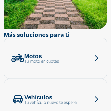
Más soluciones para ti
Motos
¿Necesitas ayuda?
Tu moto en cuotas
Consulta las preguntas frecuentes
Vehículos
Tu vehículo nuevo te espera