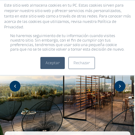
Este sitio web almacena cookies en tu PC. Estas cookies sirven para
mejorar nuestro sitio web y ofrecer servicios más personalizados,
tanto en este sitio web como a través de otras redes. Para conocer más
acerca de las cookies que utilizamos, revisa nuestra Política de
Privacidad.
No haremos seguimiento de tu información cuando visites
nuestro sitio. Sin embargo, con el fin de cumplir con tus
preferencias, tendremos que usar solo una pequeña cookie
para que no se te solicite volver a tomar esta decisión de nuevo.
Aceptar
Rechazar