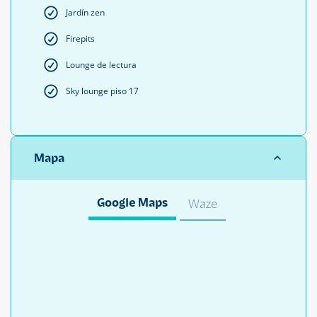
Jardín zen
Firepits
Lounge de lectura
Sky lounge piso 17
Mapa
Google Maps
Waze