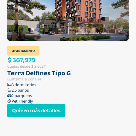
APARTAMENTO
$ 367,979
Cuotas desde $ 3,062*
Terra Delfines Tipo G
Guatemala Zona 14
3 dormitorios
2.5 baños
2 parqueos
Pet Friendly
Quiero más detalles