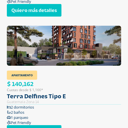
Pet Friendly
Quiero más detalles
APARTAMENTO
$ 140,162
Cuotas desde $ 1,166*
Terra Delfines Tipo E
Guatemala Zona 14
2 dormitorios
2 baños
1 parqueo
Pet Friendly