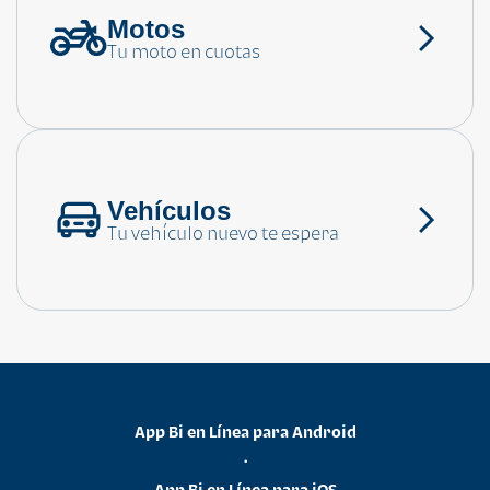
Motos
¿Necesitas ayuda?
Tu moto en cuotas
Consulta las preguntas frecuentes
Vehículos
Tu vehículo nuevo te espera
App Bi en Línea para Android
•
App Bi en Línea para iOS