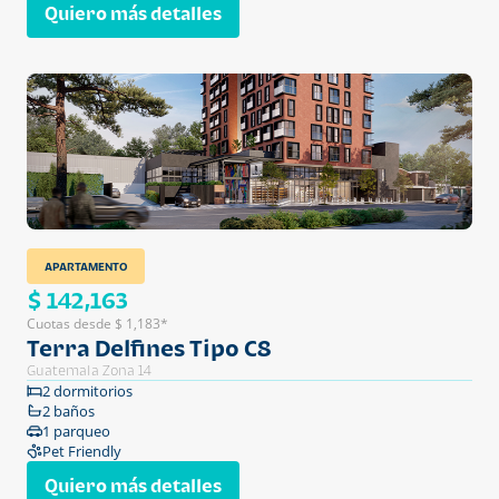
Quiero más detalles
APARTAMENTO
$ 142,163
Cuotas desde $ 1,183*
Terra Delfines Tipo C8
Guatemala Zona 14
2 dormitorios
2 baños
1 parqueo
Pet Friendly
Quiero más detalles