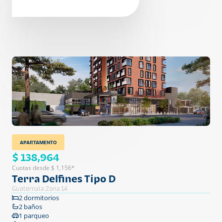
APARTAMENTO
$ 138,964
Cuotas desde $ 1,156*
Terra Delfines Tipo D
Guatemala Zona 14
2 dormitorios
2 baños
1 parqueo