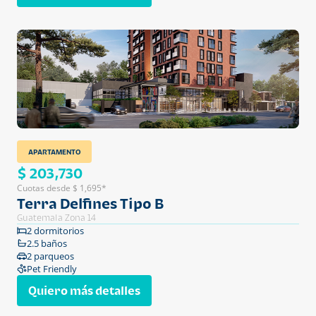
APARTAMENTO
$ 203,730
Cuotas desde $ 1,695*
Terra Delfines Tipo B
Guatemala Zona 14
2 dormitorios
2.5 baños
2 parqueos
Pet Friendly
Quiero más detalles