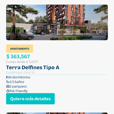
APARTAMENTO
$ 363,567
Cuotas desde $ 3,025*
Terra Delfines Tipo A
Guatemala Zona 14
3 dormitorios
2.5 baños
2 parqueos
Pet Friendly
Quiero más detalles