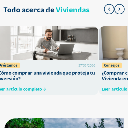
Todo acerca de
Viviendas
Préstamos
Consejos
27/05/2026
Cómo comprar una vivienda que proteja tu
¿Comprar ca
nversión?
Vivienda en
eer artículo completo
Leer artícul