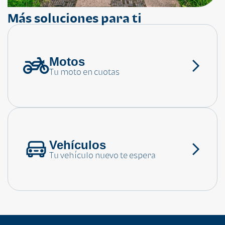
Más soluciones para ti
Motos
¿Necesitas ayuda?
Tu moto en cuotas
Consulta las preguntas frecuentes
Vehículos
Tu vehículo nuevo te espera