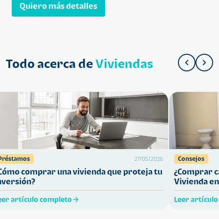
Quiero más detalles
Todo acerca de
Viviendas
Préstamos
Consejos
27/05/2026
Cómo comprar una vivienda que proteja tu
¿Comprar ca
nversión?
Vivienda en
eer artículo completo
Leer artícul