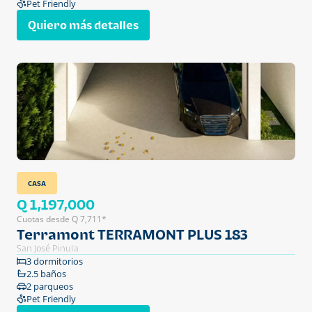
Pet Friendly
Quiero más detalles
CASA
Q 1,197,000
Cuotas desde Q 7,711*
Terramont TERRAMONT PLUS 183
San José Pinula
3 dormitorios
2.5 baños
2 parqueos
Pet Friendly