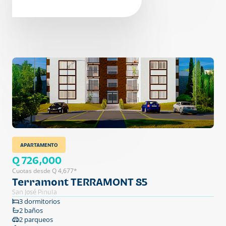
APARTAMENTO
Q 726,000
Cuotas desde Q 4,677*
Terramont TERRAMONT 85
San José Pinula
3 dormitorios
2 baños
2 parqueos