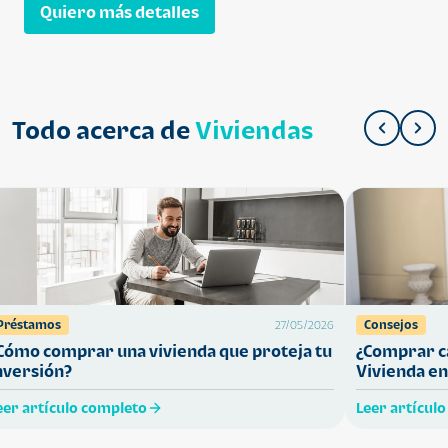
Quiero más detalles
Todo acerca de
Viviendas
Préstamos
Consejos
27/05/2026
Cómo comprar una vivienda que proteja tu
¿Comprar ca
nversión?
Vivienda en
eer artículo completo
Leer artícul