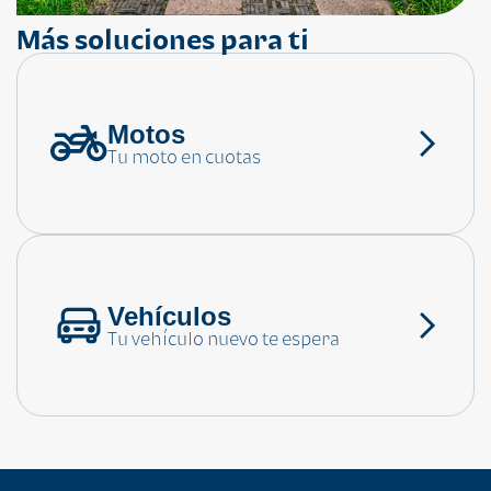
Más soluciones para ti
Motos
¿Necesitas ayuda?
Tu moto en cuotas
Consulta las preguntas frecuentes
Vehículos
Tu vehículo nuevo te espera