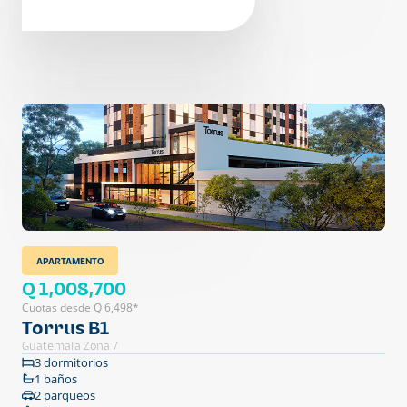
APARTAMENTO
Q 1,008,700
Cuotas desde Q 6,498*
Torrus B1
Guatemala Zona 7
3 dormitorios
1 baños
2 parqueos