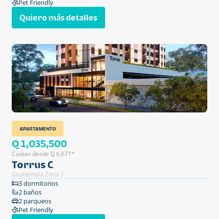
Pet Friendly
Quiero más detalles
APARTAMENTO
Q 1,035,500
Cuotas desde Q 6,671*
Torrus C
Guatemala Zona 7
3 dormitorios
2 baños
2 parqueos
Pet Friendly