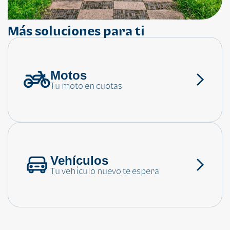
Más soluciones para ti
Motos
¿Necesitas ayuda?
Tu moto en cuotas
Consulta las preguntas frecuentes
Vehículos
Tu vehículo nuevo te espera