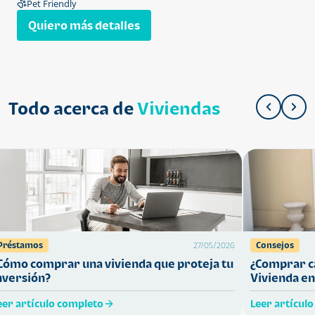
Pet Friendly
Quiero más detalles
Todo acerca de
Viviendas
Préstamos
Consejos
27/05/2026
Cómo comprar una vivienda que proteja tu
¿Comprar ca
nversión?
Vivienda en
eer artículo completo
Leer artícul