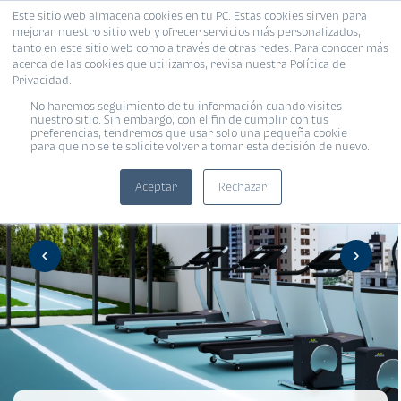
Este sitio web almacena cookies en tu PC. Estas cookies sirven para
mejorar nuestro sitio web y ofrecer servicios más personalizados,
tanto en este sitio web como a través de otras redes. Para conocer más
acerca de las cookies que utilizamos, revisa nuestra Política de
Privacidad.
No haremos seguimiento de tu información cuando visites
nuestro sitio. Sin embargo, con el fin de cumplir con tus
preferencias, tendremos que usar solo una pequeña cookie
para que no se te solicite volver a tomar esta decisión de nuevo.
Aceptar
Rechazar