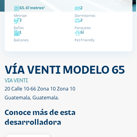
65.47 metros²
2
Metraje
Dormitorios
2
2
Baños
Parqueos
1
Sí
Balcones
Pet Friendly
VÍA VENTI MODELO 65
VIA VENTI
20 Calle 10-66 Zona 10 Zona 10
Guatemala, Guatemala.
Conoce más de esta
desarrolladora