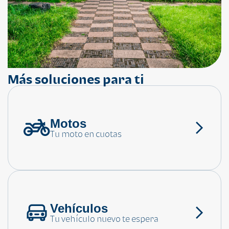
Más soluciones para ti
Motos
¿Necesitas ayuda?
Tu moto en cuotas
Consulta las preguntas frecuentes
Vehículos
Tu vehículo nuevo te espera