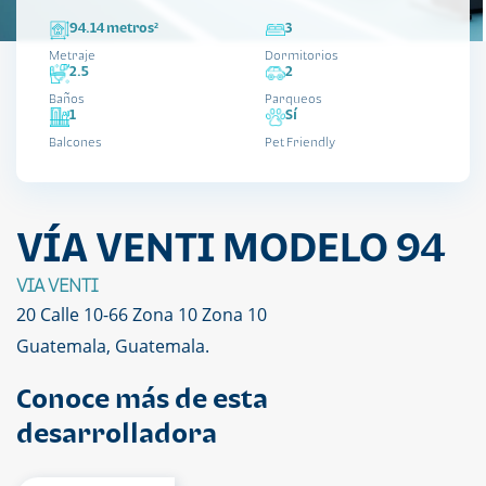
94.14 metros²
3
Metraje
Dormitorios
2.5
2
Baños
Parqueos
1
Sí
Balcones
Pet Friendly
VÍA VENTI MODELO 94
VIA VENTI
20 Calle 10-66 Zona 10 Zona 10
Guatemala, Guatemala.
Conoce más de esta
desarrolladora