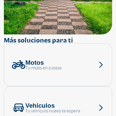
Más soluciones para ti
Motos
¿Necesitas ayuda?
Tu moto en cuotas
Consulta las preguntas frecuentes
Vehículos
Tu vehículo nuevo te espera