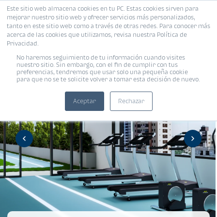
Este sitio web almacena cookies en tu PC. Estas cookies sirven para
mejorar nuestro sitio web y ofrecer servicios más personalizados,
tanto en este sitio web como a través de otras redes. Para conocer más
acerca de las cookies que utilizamos, revisa nuestra Política de
Privacidad.
No haremos seguimiento de tu información cuando visites
nuestro sitio. Sin embargo, con el fin de cumplir con tus
preferencias, tendremos que usar solo una pequeña cookie
para que no se te solicite volver a tomar esta decisión de nuevo.
Aceptar
Rechazar