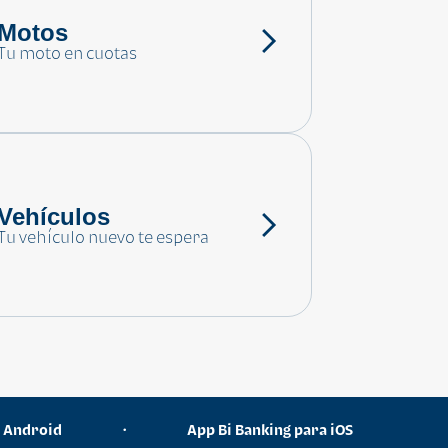
Motos
Tu moto en cuotas
Vehículos
Tu vehículo nuevo te espera
a Android
App Bi Banking para iOS
•