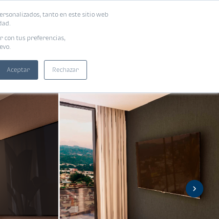
ersonalizados, tanto en este sitio web
ntra tu vivienda ideal
Solicita tu préstamo
dad.
r con tus preferencias,
evo.
Aceptar
Rechazar