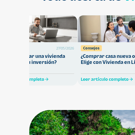
Préstamos
Consejos
27/05/2026
Cómo comprar una vivienda
¿Comprar casa nueva o
ue proteja tu inversión?
Elige con Vivienda en L
eer artículo completo
Leer artículo completo