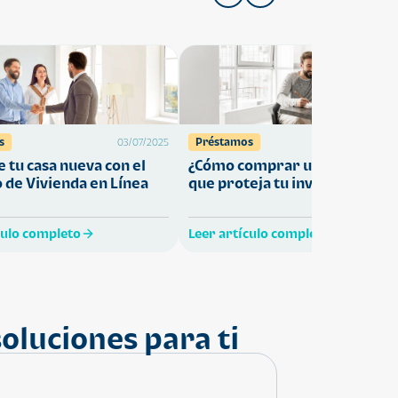
s
Préstamos
03/07/2025
27/05/
 tu casa nueva con el
¿Cómo comprar una vivienda
 de Vivienda en Línea
que proteja tu inversión?
culo completo
Leer artículo completo
oluciones para ti