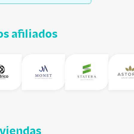
s afiliados
iviendas