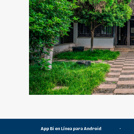
¿Necesitas ayuda?
App Bi en Línea para Android
•