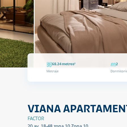
68.24 metros²
2
Metraje
Dormitori
VIANA APARTAMEN
FACTOR
20 av. 18-48 zona 10 Zona 10