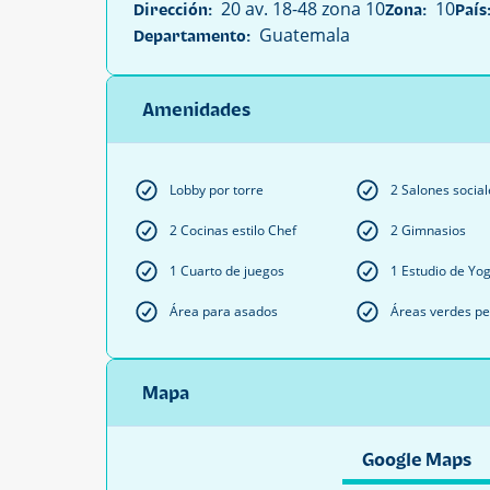
20 av. 18-48 zona 10
10
Dirección:
Zona:
País
Guatemala
Departamento:
Amenidades
Lobby por torre
2 Salones social
2 Cocinas estilo Chef
2 Gimnasios
1 Cuarto de juegos
1 Estudio de Yo
Área para asados
Áreas verdes pet
Mapa
Google Maps