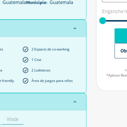
Guatemala
Guatemala
:
Municipio:
Enganche m
es
2 Espacio de co-working
Ob
1 Cine
ga
2 Ludotecas
*
*Aplican Rest
 friendly
Área de juegos para niños
Waze