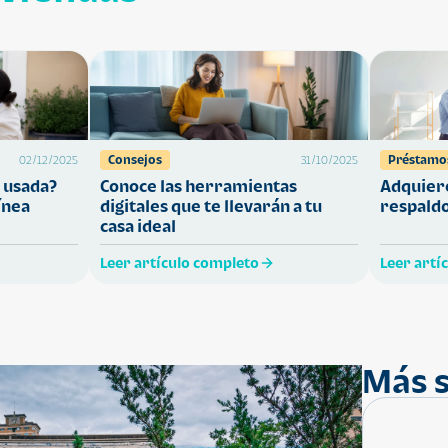
Consejos
Préstamo
02/12/2025
31/10/2025
 usada?
Conoce las herramientas
Adquiere
ínea
digitales que te llevarán a tu
respaldo
casa ideal
Leer artículo completo
Leer artí
Más s