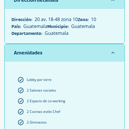
Dirección detallada
20 av. 18-48 zona 10
10
Dirección:
Zona:
Guatemala
Guatemala
País:
Municipio:
Guatemala
Departamento:
Amenidades
Lobby por torre
2 Salones sociales
2 Espacio de co-working
2 Cocinas estilo Chef
2 Gimnasios