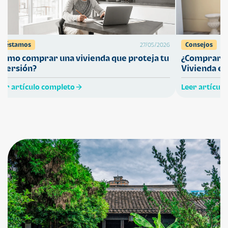
Préstamos
Consejos
27/05/2026
Cómo comprar una vivienda que proteja tu
¿Comprar ca
nversión?
Vivienda en
eer artículo completo
Leer artícul