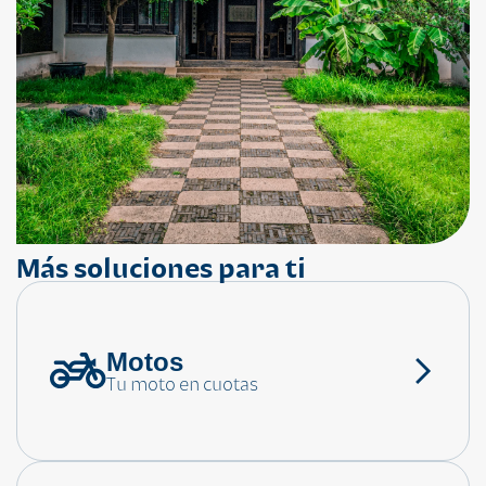
Más soluciones para ti
Motos
¿Necesitas ayuda?
Tu moto en cuotas
Consulta las preguntas frecuentes