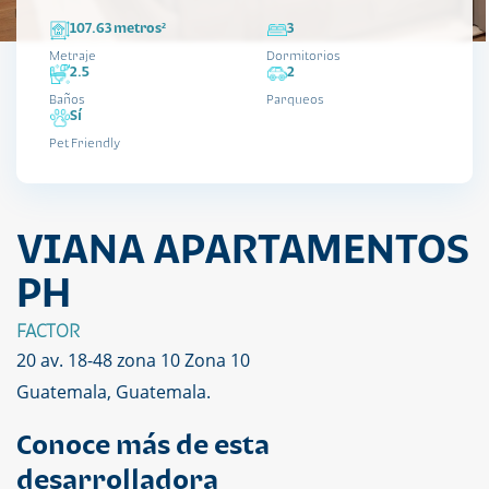
107.63 metros²
3
Metraje
Dormitorios
2.5
2
Baños
Parqueos
Sí
Pet Friendly
VIANA APARTAMENTOS
PH
FACTOR
20 av. 18-48 zona 10 Zona 10
Guatemala, Guatemala.
Conoce más de esta
desarrolladora