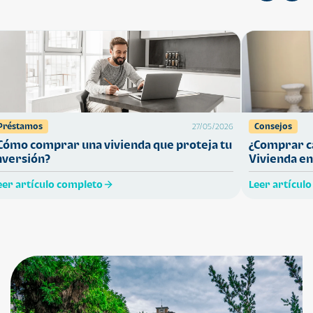
Préstamos
Consejos
27/05/2026
Cómo comprar una vivienda que proteja tu
¿Comprar ca
nversión?
Vivienda en
eer artículo completo
Leer artícul