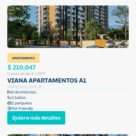
APARTAMENTO
$ 210,047
Cuotas desde $ 1,353*
VIANA APARTAMENTOS A1
Guatemala Zona 10
3 dormitorios
2 baños
2 parqueos
Pet Friendly
Quiero más detalles