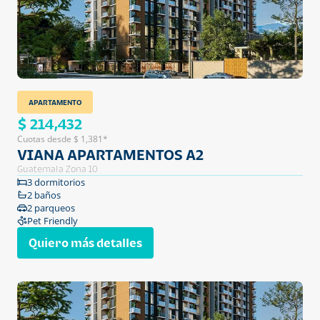
APARTAMENTO
$ 214,432
Cuotas desde $ 1,381*
VIANA APARTAMENTOS A2
Guatemala Zona 10
3 dormitorios
2 baños
2 parqueos
Pet Friendly
Quiero más detalles