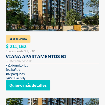
APARTAMENTO
$ 211,162
Cuotas desde $ 1,360*
VIANA APARTAMENTOS B1
Guatemala Zona 10
2 dormitorios
2 baños
2 parqueos
Pet Friendly
Quiero más detalles