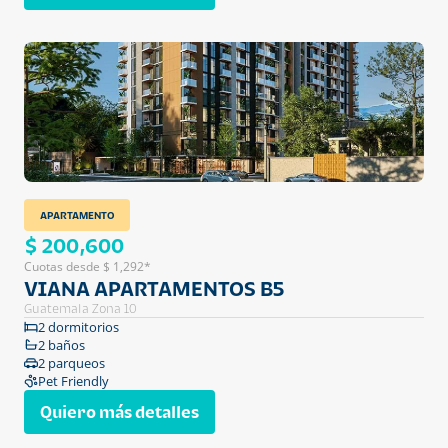
APARTAMENTO
$ 200,600
Cuotas desde $ 1,292*
VIANA APARTAMENTOS B5
Guatemala Zona 10
2 dormitorios
2 baños
2 parqueos
Pet Friendly
Quiero más detalles