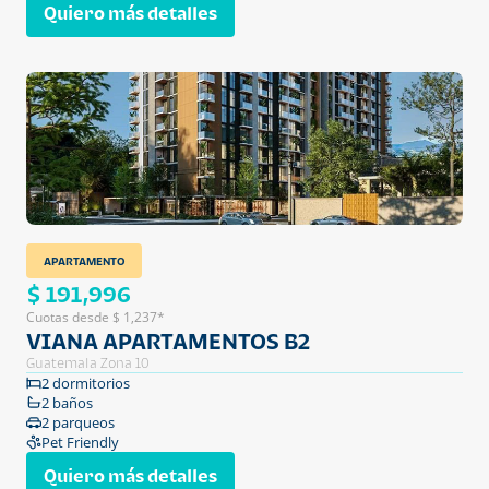
Quiero más detalles
APARTAMENTO
$ 191,996
Cuotas desde $ 1,237*
VIANA APARTAMENTOS B2
Guatemala Zona 10
2 dormitorios
2 baños
2 parqueos
Pet Friendly
Quiero más detalles