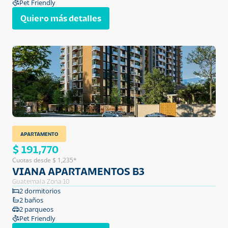
Pet Friendly
Quiero más detalles
APARTAMENTO
$ 191,770
Cuotas desde $ 1,235*
VIANA APARTAMENTOS B3
Guatemala Zona 10
2 dormitorios
2 baños
2 parqueos
Pet Friendly