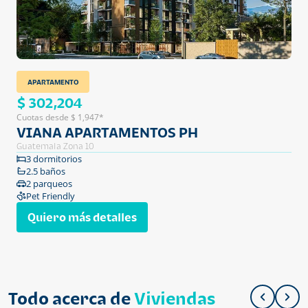
APARTAMENTO
$ 302,204
Cuotas desde $ 1,947*
VIANA APARTAMENTOS PH
Guatemala Zona 10
3 dormitorios
2.5 baños
2 parqueos
Pet Friendly
Quiero más detalles
Todo acerca de
Viviendas