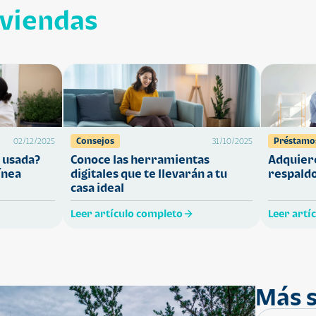
iviendas
Consejos
Préstamo
02/12/2025
31/10/2025
 usada?
Conoce las herramientas
Adquiere
ínea
digitales que te llevarán a tu
respaldo
casa ideal
Leer artículo completo
Leer artí
Más s