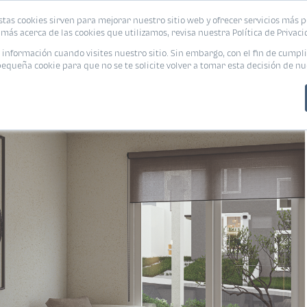
stas cookies sirven para mejorar nuestro sitio web y ofrecer servicios más p
s
Eventos
Promociones
Blog
Encue
más acerca de las cookies que utilizamos, revisa nuestra Política de Privaci
nformación cuando visites nuestro sitio. Sin embargo, con el fin de cumpli
queña cookie para que no se te solicite volver a tomar esta decisión de nu