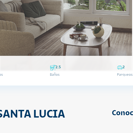
2.5
2
os
Baños
Parqueos
SANTA LUCIA
Conoc