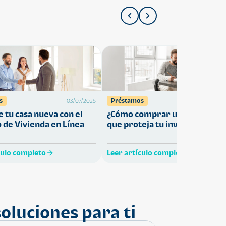
s
Préstamos
03/07/2025
27/05/
 tu casa nueva con el
¿Cómo comprar una vivienda
 de Vivienda en Línea
que proteja tu inversión?
culo completo
Leer artículo completo
oluciones para ti