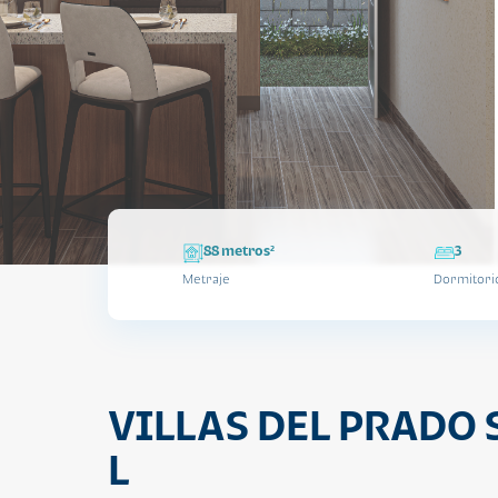
88 metros²
3
Metraje
Dormitori
VILLAS DEL PRADO 
L