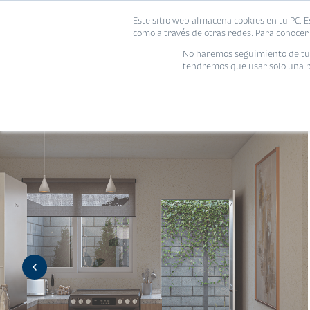
Este sitio web almacena cookies en tu PC. E
Vivienda
como a través de otras redes. Para conocer 
No haremos seguimiento de tu i
tendremos que usar solo una pe