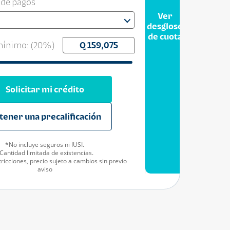
 de pagos
Ver
desglose
de cuota
ínimo: (
20
%)
Solicitar mi crédito
tener una precalificación
*No incluye seguros ni IUSI.
Cantidad limitada de existencias.
ricciones, precio sujeto a cambios sin previo
aviso