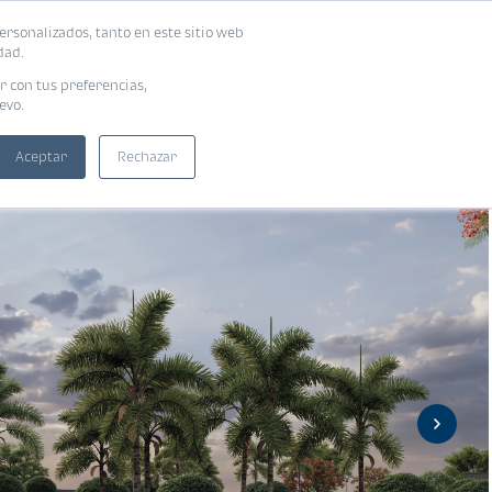
ersonalizados, tanto en este sitio web
ntra tu vivienda ideal
Solicita tu préstamo
dad.
r con tus preferencias,
evo.
Aceptar
Rechazar