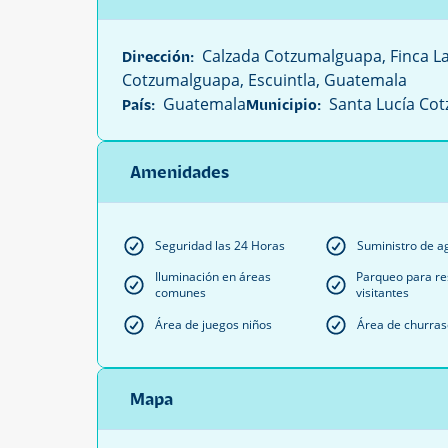
Calzada Cotzumalguapa, Finca Las
Dirección:
Cotzumalguapa, Escuintla, Guatemala
Guatemala
Santa Lucía Co
País:
Municipio:
Amenidades
Seguridad las 24 Horas
Suministro de a
Iluminación en áreas
Parqueo para re
comunes
visitantes
Área de juegos niños
Área de churra
Mapa