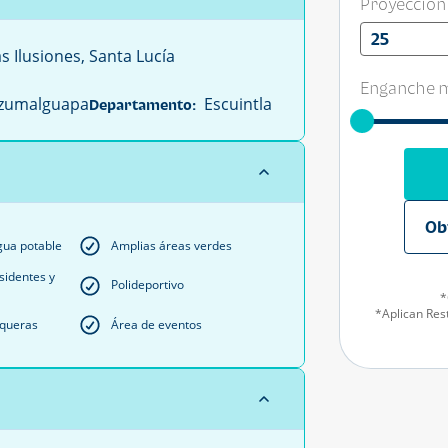
Proyección
25
 Ilusiones, Santa Lucía
Enganche m
tzumalguapa
Escuintla
Departamento:
Ob
gua potable
Amplias áreas verdes
sidentes y
Polideportivo
*
*Aplican Rest
squeras
Área de eventos