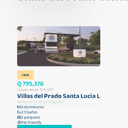
CASA
Q 795,376
Cuotas desde Q 5,124*
Villas del Prado Santa Lucia L
Santa Lucía Cotzumalguapa
3 dormitorios
2.5 baños
2 parqueos
Pet Friendly