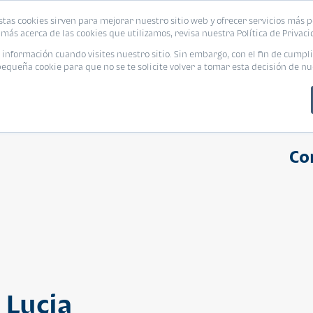
stas cookies sirven para mejorar nuestro sitio web y ofrecer servicios más p
s
Eventos
Promociones
Blog
Encue
más acerca de las cookies que utilizamos, revisa nuestra Política de Privaci
nformación cuando visites nuestro sitio. Sin embargo, con el fin de cumpli
queña cookie para que no se te solicite volver a tomar esta decisión de nu
Co
 Lucia