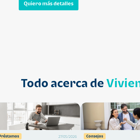
Quiero más detalles
Todo acerca de
Vivie
Préstamos
Consejos
27/05/2026