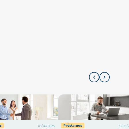
s
Préstamos
03/07/2025
27/05/