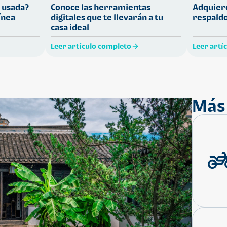
 usada?
Conoce las herramientas
Adquiere
ínea
digitales que te llevarán a tu
respaldo
casa ideal
Leer artículo completo
Leer artí
Más 