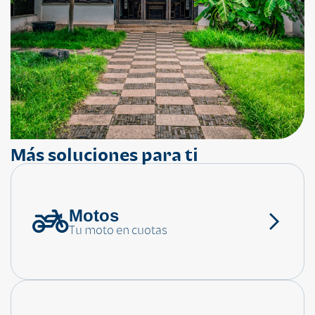
Más soluciones para ti
Motos
¿Necesitas ayuda?
Tu moto en cuotas
Consulta las preguntas frecuentes