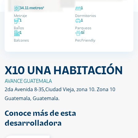
34.11 metros²
1
Metraje
Dormitorios
1
1
Baños
Parqueos
1
Sí
Balcones
Pet Friendly
X10 UNA HABITACIÓN
AVANCE GUATEMALA
2da Avenida 8-35,Ciudad Vieja, zona 10. Zona 10
Guatemala, Guatemala.
Conoce más de esta
desarrolladora